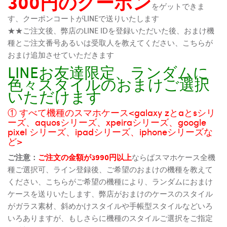
300円のクーポン
をゲットできま
す、クーポンコートがLINEで送りいたします
★★ご注文後、弊店のLINE IDを登録いただいた後、おまけ機
種とご注文番号あるいは受取人を教えてください、こちらが
おまけ追加させていただきます
LINEお友達限定、ランダムに
色々スタイルのおまけご選択
いただけます
① すべて機種のスマホケース<galaxy zとaとsシリ
ーズ、aquosシリーズ、xpeiraシリーズ、google
pixel シリーズ、ipadシリーズ、iphoneシリーズな
ど>
ご注意：
ご注文の金額が3990円以上
ならばスマホケース全機
種ご選択可、ライン登録後、ご希望のおまけの機種を教えて
ください、こちらがご希望の機種により、ランダムにおまけ
ケースを送りいたします、弊店がおまけのケースのスタイル
がガラス素材、斜めかけスタイルや手帳型スタイルなどいろ
いろありますが、もしさらに機種のスタイルご選択をご指定