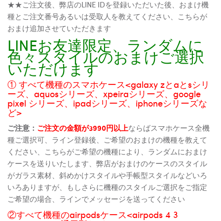
★★ご注文後、弊店のLINE IDを登録いただいた後、おまけ機
種とご注文番号あるいは受取人を教えてください、こちらが
おまけ追加させていただきます
LINEお友達限定、ランダムに
色々スタイルのおまけご選択
いただけます
① すべて機種のスマホケース<galaxy zとaとsシリ
ーズ、aquosシリーズ、xpeiraシリーズ、google
pixel シリーズ、ipadシリーズ、iphoneシリーズな
ど>
ご注意：
ご注文の金額が3990円以上
ならばスマホケース全機
種ご選択可、ライン登録後、ご希望のおまけの機種を教えて
ください、こちらがご希望の機種により、ランダムにおまけ
ケースを送りいたします、弊店がおまけのケースのスタイル
がガラス素材、斜めかけスタイルや手帳型スタイルなどいろ
いろありますが、もしさらに機種のスタイルご選択をご指定
ご希望の場合、ラインでメッセージを送ってください
②すべて機種のairpodsケース<airpods 4 3