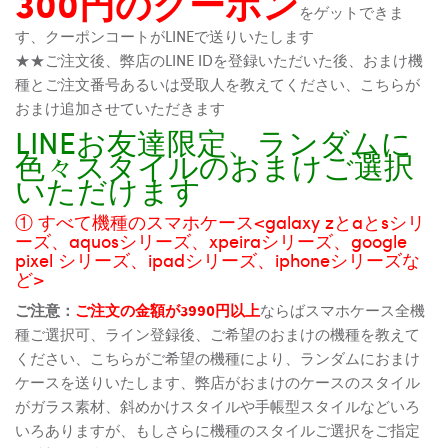
300円のクーポン
をゲットできま
す、クーポンコートがLINEで送りいたします
★★ご注文後、弊店のLINE IDを登録いただいた後、おまけ機
種とご注文番号あるいは受取人を教えてください、こちらが
おまけ追加させていただきます
LINEお友達限定、ランダムに
色々スタイルのおまけご選択
いただけます
① すべて機種のスマホケース<galaxy zとaとsシリ
ーズ、aquosシリーズ、xpeiraシリーズ、google
pixel シリーズ、ipadシリーズ、iphoneシリーズな
ど>
ご注意：
ご注文の金額が3990円以上
ならばスマホケース全機
種ご選択可、ライン登録後、ご希望のおまけの機種を教えて
ください、こちらがご希望の機種により、ランダムにおまけ
ケースを送りいたします、弊店がおまけのケースのスタイル
がガラス素材、斜めかけスタイルや手帳型スタイルなどいろ
いろありますが、もしさらに機種のスタイルご選択をご指定