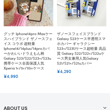
グッチ Iphone14pro Maxケー
ザノースフェイスブランド
スハイブランド ザノースフェ
Galaxy S23ケース半透明スマ
イス コラボ 超軽量
ホカバー ギャラクシー
Iphone14/14plus/14proカバ
S23+/S23Uケース超軽量 高品
ーかわいいドラえもん柄
質 Galaxy S22/s22+/s22uケ
Galaxy S23/s22/s23+/s23u
ース男女兼用人気Galaxy
携帯ケース全面保護人気
S21/s21+/s21uカバー
Xperia 1v/5v/10ivケース
¥4,290
¥4,990
ABOUT US