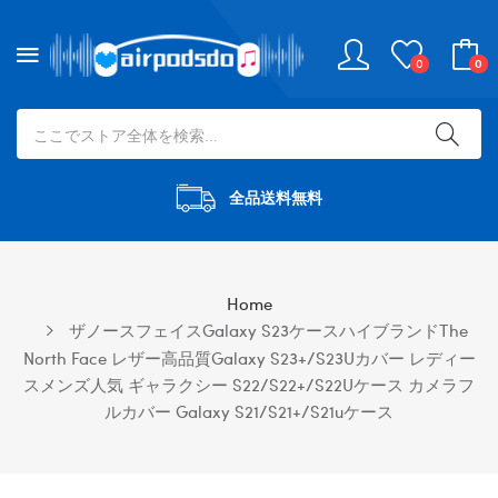
0
0
全品送料無料
Home
ザノースフェイスgalaxy S23ケースハイブランドthe
North Face レザー高品質Galaxy S23+/S23Uカバー レディー
スメンズ人気 ギャラクシー S22/S22+/S22Uケース カメラフ
ルカバー Galaxy S21/s21+/s21uケース