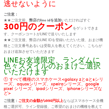
逃せないように
ご注意：
★★ご注文前、
弊店のline idを追加
いただければすぐ
300円のクーポン
をゲットできま
す、クーポンコートがLINEで送りいたします
★★ご注文後、弊店のLINE IDを登録いただいた後、おまけ機
種とご注文番号あるいは受取人を教えてください、こちらが
おまけ追加させていただきます
LINEお友達限定、ランダムに
色々スタイルのおまけご選択
いただけます
① すべて機種のスマホケース<galaxy zとaとsシリ
ーズ、aquosシリーズ、xpeiraシリーズ、google
pixel シリーズ、ipadシリーズ、iphoneシリーズな
ど>
ご注意：
ご注文の金額が3990円以上
ならばスマホケース全機
種ご選択可、ライン登録後、ご希望のおまけの機種を教えて