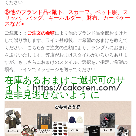
ください
⑥他のブランド品<靴下、スカーフ、ペット服、ス
リッパ、バッグ、キーホルダー、財布、カードケー
スなど>
ご注意：：
ご注文の金額
により他のブランド品全部おまけと
して贈り致します、ライン登録後、ご希望のおまけを教えて
ください、こちらがご注文の金額により、ランダムにおまけ
を送りいたします、弊店がおまけスタイルがいろいろありま
すが、もしさらにおまけのスタイルご選択をご指定ご希望の
場合、ラインでメッセージを送ってください
在庫あるおまけご選択可のサ
イト：
https://cakoren.com/
是非見逃せないよう に