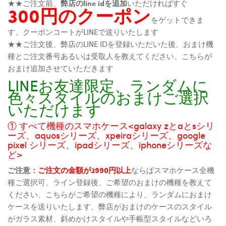
★★ご注文前、
弊店のline idを追加
いただければすぐ
300円のクーポン
をゲットできま
す、クーポンコートがLINEで送りいたします
★★ご注文後、弊店のLINE IDを登録いただいた後、おまけ機
種とご注文番号あるいは受取人を教えてください、こちらが
おまけ追加させていただきます
LINEお友達限定、ランダムに
色々スタイルのおまけご選択
いただけます
① すべて機種のスマホケース<galaxy zとaとsシリ
ーズ、aquosシリーズ、xpeiraシリーズ、google
pixel シリーズ、ipadシリーズ、iphoneシリーズな
ど>
ご注意：
ご注文の金額が3990円以上
ならばスマホケース全機
種ご選択可、ライン登録後、ご希望のおまけの機種を教えて
ください、こちらがご希望の機種により、ランダムにおまけ
ケースを送りいたします、弊店がおまけのケースのスタイル
がガラス素材、斜めかけスタイルや手帳型スタイルなどいろ