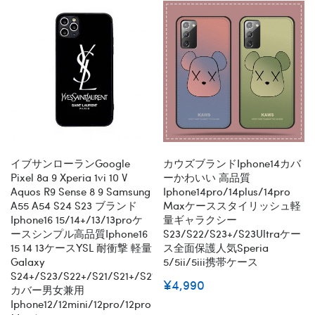
イブサンローランgoogle
カウズブランドiphone14カバ
Pixel 8a 9 Xperia 1vi 10 V
ーかわいい 高品質
Aquos R9 Sense 8 9 Samsung
Iphone14pro/14plus/14pro
A55 A54 S24 S23 ブランド
Maxケーススタイリッシュ軽
Iphone16 15/14+/13/13proケ
量ギャラクシー
ースシンプル高品質iphone16
S23/S22/S23+/S23Ultraケー
15 14 13ケースYSL 耐衝撃 軽量
ス全面保護人気Speria
Galaxy
5/5ii/5iii携帯ケース
S24+/S23/S22+/S21/S21+/S21U/S21FE
¥4,990
カバー男女兼用
Iphone12/12mini/12pro/12pro