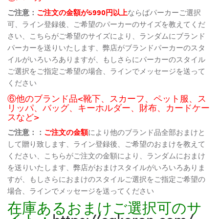
ご注意：
ご注文の金額が5990円以上
ならばパーカーご選択
可、ライン登録後、ご希望のパーカーのサイズを教えてくだ
さい、こちらがご希望のサイズにより、ランダムにブランド
パーカーを送りいたします、弊店がブランドパーカーのスタ
イルがいろいろありますが、もしさらにパーカーのスタイル
ご選択をご指定ご希望の場合、ラインでメッセージを送って
ください
⑥他のブランド品<靴下、スカーフ、ペット服、ス
リッパ、バッグ、キーホルダー、財布、カードケー
スなど>
ご注意：：
ご注文の金額
により他のブランド品全部おまけと
して贈り致します、ライン登録後、ご希望のおまけを教えて
ください、こちらがご注文の金額により、ランダムにおまけ
を送りいたします、弊店がおまけスタイルがいろいろありま
すが、もしさらにおまけのスタイルご選択をご指定ご希望の
場合、ラインでメッセージを送ってください
在庫あるおまけご選択可のサ
イト：
https://cakoren.com/