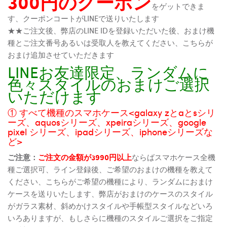
300円のクーポン
をゲットできま
す、クーポンコートがLINEで送りいたします
★★ご注文後、弊店のLINE IDを登録いただいた後、おまけ機
種とご注文番号あるいは受取人を教えてください、こちらが
おまけ追加させていただきます
LINEお友達限定、ランダムに
色々スタイルのおまけご選択
いただけます
① すべて機種のスマホケース<galaxy zとaとsシリ
ーズ、aquosシリーズ、xpeiraシリーズ、google
pixel シリーズ、ipadシリーズ、iphoneシリーズな
ど>
ご注意：
ご注文の金額が3990円以上
ならばスマホケース全機
種ご選択可、ライン登録後、ご希望のおまけの機種を教えて
ください、こちらがご希望の機種により、ランダムにおまけ
ケースを送りいたします、弊店がおまけのケースのスタイル
がガラス素材、斜めかけスタイルや手帳型スタイルなどいろ
いろありますが、もしさらに機種のスタイルご選択をご指定