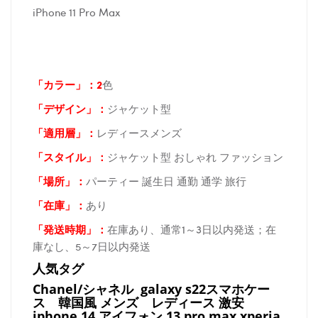
iPhone 11 Pro Max
「カラー」：2
色
「デザイン」
：
ジャケット型
「適用層」：
レディースメンズ
「スタイル」：
ジャケット型 おしゃれ ファッション
「場所
」：
パーティー 誕生日 通勤 通学 旅行
「在庫
」：
あり
「発送時期
」：
在庫あり、通常1～3日以内発送；在
庫なし、5～7日以内発送
人気タグ
Chanel/シャネル galaxy s22スマホケー
ス
韓国風 メンズ レディース 激安
iphone 14 アイフォン 13 pro max xperia