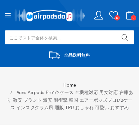
0
0
全品送料無料
Home
Vans Airpods Pro1/2ケース 全機種対応 男女対応 在庫あ
り 激安 ブランド 激安 耐衝撃 韓国 エアーポッズプロ1/2ケー
ス インスタグラム風 通販 TPU おしゃれ 可愛い おすすめ