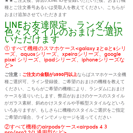
種とご注文番号あるいは受取人を教えてください、こちらが
おまけ追加させていただきます
LINEお友達限定、ランダムに
色々スタイルのおまけご選択
いただけます
① すべて機種のスマホケース<galaxy zとaとsシリ
ーズ、aquosシリーズ、xpeiraシリーズ、google
pixel シリーズ、ipadシリーズ、iphoneシリーズな
ど>
ご注意：
ご注文の金額が3990円以上
ならばスマホケース全機
種ご選択可、ライン登録後、ご希望のおまけの機種を教えて
ください、こちらがご希望の機種により、ランダムにおまけ
ケースを送りいたします、弊店がおまけのケースのスタイル
がガラス素材、斜めかけスタイルや手帳型スタイルなどいろ
いろありますが、もしさらに機種のスタイルご選択をご指定
ご希望の場合、ラインでメッセージを送ってください
②すべて機種のairpodsケース<airpods 4 3
pro/pro2 2/1 通用型など>