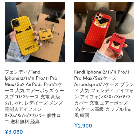
フェンディ/Fendi
Fendi Iphone12/11/11 Pro/11
Iphone12/11/11 Pro/11 Pro
Pro Max/se2ケース
Max/se2 AirPods Pro1/2ケ
Airpodspro1/2ケース ブラン
ース 人気 エアーポッズ ケー
ド 人気 フェンディ アイフォ
スプロ1/2ケース 充電 高級
ン アイフォンx/xs/xr/8/7
おしゃれ レデイーズ メンズ
カバー 充電 エアーポッズ
芸能人アイフォン
1/2ケース高級 カップル Ins
X/xs/xr/8/7カバー 個性ロ
風 韓国
ゴ 送料無料 経典
¥2,900
¥3,060