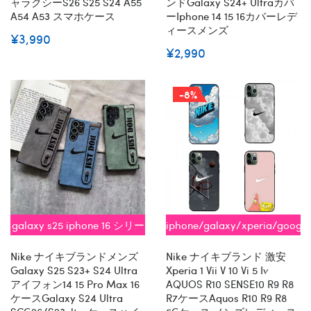
ャラクシーs26 S25 S24 A55
ンドgalaxy S24+ Ultraカバ
A54 A53 スマホケース
ーiphone 14 15 16カバーレデ
ィースメンズ
¥3,990
¥2,990
-8%
galaxy s25 iphone 16 シリー
iphone/galaxy/xperia/googl
ズ即納
全機種対応
Nike ナイキブランドメンズ
Nike ナイキブランド 激安
Galaxy S25 S23+ S24 Ultra
Xperia 1 Vii V 10 Vi 5 Iv
アイフォン14 15 Pro Max 16
AQUOS R10 SENSE10 R9 R8
ケースGalaxy S24 Ultra
R7ケースaquos R10 R9 R8