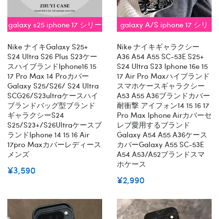
galaxy s25 iphone 17 シリー
galaxy A/S iphone 17 シリ
ズ即納
ーズ 対応
Nike ナイキGalaxy S25+
Nike ナイキギャラクシー
S24 Ultra S26 Plus S23ケー
A36 A54 A55 SC-53E S25+
スハイブランドiphone16 15
S24 Ultra S23 Iphone 16e 15
17 Pro Max 14 Proカバー
17 Air Pro Maxハイブランド
Galaxy S25/s26/ S24 Ultra
スマホケースギャラクシー
SCG26/s23ultraケースハイ
A53 A55 A36ブランドカバー
ブランドバッグ型ブランド
耐衝撃 アイフォン14 15 16 17
ギャラクシーs24
Pro Max Iphone Airカバーセ
S25/S23+/S26Ultraケースブ
レブ愛用するブランド
ランドiphone 14 15 16 Air
Galaxy A54 A55 A36ケース
17pro Maxカバーレディース
カバーgalaxy A55 SC-53E
メンズ
A54 A53/a52ブランドスマ
ホケース
¥3,590
¥2,990