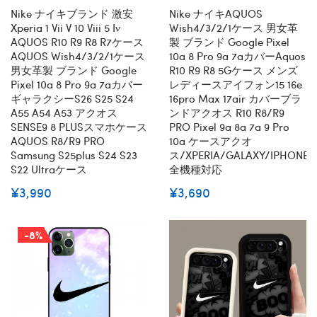
全機種対応
全機種対応
Nike ナイキブランド 激安
Nike ナイキAQUOS
Xperia 1 Vii V 10 Viii 5 Iv
Wish4/3/2/1ケース 男女革
AQUOS R10 R9 R8 R7ケース
製 ブランド Google Pixel
AQUOS Wish4/3/2/1ケース
10a 8 Pro 9a 7aカバーaquos
男女革製 ブランド Google
R10 R9 R8 5Gケース メンズ
Pixel 10a 8 Pro 9a 7aカバー
レディースアイフォン15 16e
ギャラクシーs26 S25 S24
16pro Max 17air カバーブラ
A55 A54 A53 アクオス
ンドアクオス R10 R8/R9
SENSE9 8 PLUSスマホケース
PRO Pixel 9a 8a 7a 9 Pro
AQUOS R8/R9 PRO
10a ケースアクオ
Samsung S25plus S24 S23
ス/XPERIA/GALAXY/IPHONE
S22 Ultraケース
全機種対応
¥3,990
¥3,690
-8%