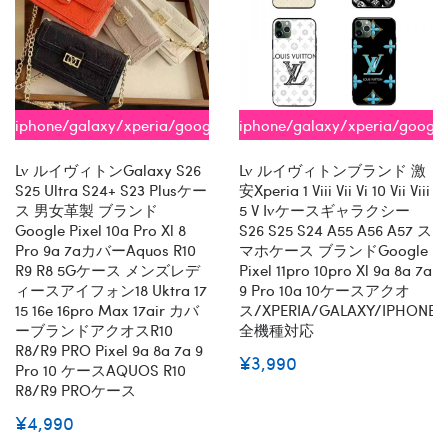
iphone/galaxy/xperia/google/aquos
iphone/galaxy/xperia/googl
全機種対応
全機種対応
Lv ルイヴィトンGalaxy S26
Lv ルイヴィトンブランド 激
S25 Ultra S24+ S23 Plusケー
安xperia 1 Viii Vii Vi 10 Vii Viii
ス 男女革製 ブランド
5 V Ivケースギャラクシー
Google Pixel 10a Pro Xl 8
S26 S25 S24 A55 A56 A57 ス
Pro 9a 7aカバーaquos R10
マホケース ブランドgoogle
R9 R8 5Gケース メンズレデ
Pixel 11pro 10pro Xl 9a 8a 7a
ィースアイフォン18 Uktra 17
9 Pro 10a 10ケースアクオ
15 16e 16pro Max 17air カバ
ス/XPERIA/GALAXY/IPHONE
ーブランドアクオスR10
全機種対応
R8/R9 PRO Pixel 9a 8a 7a 9
¥3,990
Pro 10 ケースAQUOS R10
R8/R9 PROケース
¥4,990