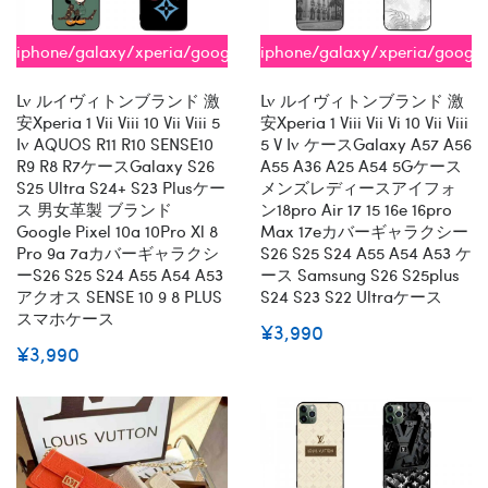
iphone/galaxy/xperia/google/aquos
iphone/galaxy/xperia/googl
全機種対応
全機種対応
Lv ルイヴィトンブランド 激
Lv ルイヴィトンブランド 激
安xperia 1 Vii Viii 10 Vii Viii 5
安xperia 1 Viii Vii Vi 10 Vii Viii
Iv AQUOS R11 R10 SENSE10
5 V Iv ケースGalaxy A57 A56
R9 R8 R7ケースGalaxy S26
A55 A36 A25 A54 5Gケース
S25 Ultra S24+ S23 Plusケー
メンズレディースアイフォ
ス 男女革製 ブランド
ン18pro Air 17 15 16e 16pro
Google Pixel 10a 10Pro Xl 8
Max 17eカバーギャラクシー
Pro 9a 7aカバーギャラクシ
S26 S25 S24 A55 A54 A53 ケ
ーs26 S25 S24 A55 A54 A53
ース Samsung S26 S25plus
アクオス SENSE 10 9 8 PLUS
S24 S23 S22 Ultraケース
スマホケース
¥3,990
¥3,990