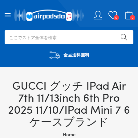
0
0
全品送料無料
GUCCI グッチ IPad Air
7th 11/13inch 6th Pro
2025 11/10/IPad Mini 7 6
ケースブランド
Home