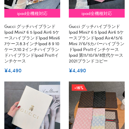
ipad全機種対応
ipad全機種対応
Gucci グッチハイブランド
Gucci グッチハイブランド
Ipad Mini7 6 5 Ipad Air6 5ケ
Ipad Mini7 6 5 Ipad Air6 5ケ
ースハイブランドipad Mini6
ースブランドipad Air4/5/6
7ケース8.3インチipad 8 9 10
Mini 7/6/5カバーハイブラン
ケース10.2インチハイブラン
ドipad Pro11インチケース
ドハイブランドipad Pro11イ
Ipad 第11/10/9/8世代ケース
ンチケース
2021ブランドコピー
¥4,490
¥4,490
-16%