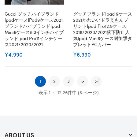
Gucci グッチハイブランド
グッチブランドipad 9ケース
IpadケースiPad9ケース2021
2021かわいいドラえもんプ
ブランドハイブランドipad
リントipad Pro12.9ケース
Mini6ケース8.3インチハイブ
2018/2020/2021落下防止人
ランドipad Pro11インチケー
気ipad Mini6ケース耐衝撃タ
ス2021/2020/2021
ブレットPCカバー
¥4,990
¥6,990
1
2
3
>
>|
表示 1 ～ 12 25件中 (3 ページ)
ABOUT US