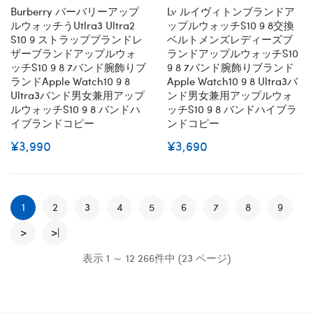
ズ 対応 即納
ズ 対応 即納
Burberry バーバリーアップ
Lv ルイヴィトンブランドア
ルウォッチうutlra3 Ultra2
ップルウォッチs10 9 8交換
S10 9 ストラップブランドレ
ベルトメンズレディーズブ
ザーブランドアップルウォ
ランドアップルウォッチs10
ッチs10 9 8 7バンド腕飾りブ
9 8 7バンド腕飾りブランド
ランドapple Watch10 9 8
Apple Watch10 9 8 Ultra3バ
Ultra3バンド男女兼用アップ
ンド男女兼用アップルウォ
ルウォッチs10 9 8 バンドハ
ッチs10 9 8 バンドハイブラ
イブランドコピー
ンドコピー
¥3,990
¥3,690
1
2
3
4
5
6
7
8
9
>
>|
表示 1 ～ 12 266件中 (23 ページ)