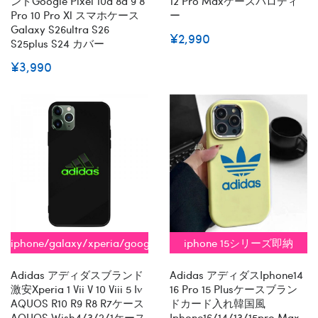
ンドgoogle Pixel 10a 8a 9 8
12 Pro Maxケースパロディ
Pro 10 Pro Xl スマホケース
ー
Galaxy S26ultra S26
¥2,990
S25plus S24 カバー
¥3,990
iphone/galaxy/xperia/google/aquos
iphone 15シリーズ即納
全機種対応
Adidas アディダスブランド
Adidas アディダスiphone14
激安xperia 1 Vii V 10 Viii 5 Iv
16 Pro 15 Plusケースブラン
AQUOS R10 R9 R8 R7ケース
ドカード入れ韓国風
AQUOS Wish4/3/2/1ケース
Iphone16/14/13/15pro Max