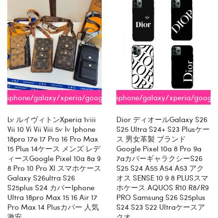
iphone/galaxy/xperia/google/aquos
iphone/galaxy/xperia/googl
全機種対応
全機種対応
Lv ルイヴィトンxperia 1viii
Dior ディオールGalaxy S26
Vii 10 Vi Vii Viii 5v Iv Iphone
S25 Ultra S24+ S23 Plusケー
18pro 17e 17 Pro 16 Pro Max
ス 男女革製 ブランド
15 Plus 14ケース メンズ レデ
Google Pixel 10a 8 Pro 9a
ィースgoogle Pixel 10a 8a 9
7aカバーギャラクシーs26
8 Pro 10 Pro Xl スマホケース
S25 S24 A55 A54 A53 アク
Galaxy S26ultra S26
オス SENSE 10 9 8 PLUSスマ
S25plus S24 カバーiphone
ホケース AQUOS R10 R8/R9
Ultra 18pro Max 15 16 Air 17
PRO Samsung S26 S25plus
Pro Max 14 Plusカバー 人気
S24 S23 S22 Ultraケースア
激安
クオ