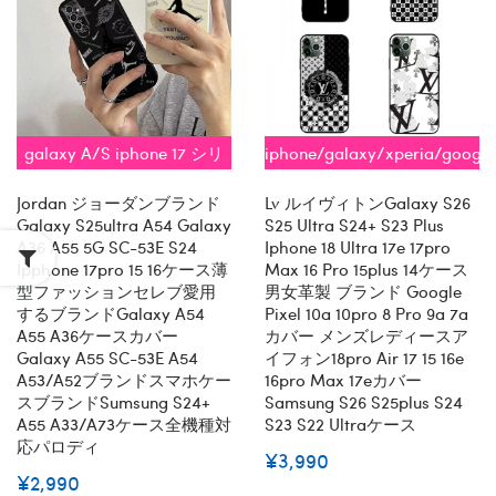
galaxy A/S iphone 17 シリ
iphone/galaxy/xperia/googl
ーズ 対応
全機種対応
Jordan ジョーダンブランド
Lv ルイヴィトンGalaxy S26
Galaxy S25ultra A54 Galaxy
S25 Ultra S24+ S23 Plus
A36 A55 5G SC-53E S24
Iphone 18 Ultra 17e 17pro
Ipphone 17pro 15 16ケース薄
Max 16 Pro 15plus 14ケース
型ファッションセレブ愛用
男女革製 ブランド Google
するブランドgalaxy A54
Pixel 10a 10pro 8 Pro 9a 7a
A55 A36ケースカバー
カバー メンズレディースア
Galaxy A55 SC-53E A54
イフォン18pro Air 17 15 16e
A53/a52ブランドスマホケー
16pro Max 17eカバー
スブランドsumsung S24+
Samsung S26 S25plus S24
A55 A33/a73ケース全機種対
S23 S22 Ultraケース
応パロディ
¥3,990
¥2,990