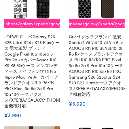
iphone/galaxy/xperia/google/aquos
iphone/galaxy/xperia/googl
全機種対応
全機種対応
LOEWE ロエベGalaxy S26
Gucci グッチブランド 激安
S25 Ultra S24+ S23 Plusケー
Xperia 1 Vii Viii 10 Vii Viii 5 Iv
ス 男女革製 ブランド
AQUOS R11 R10 SENSE10 R9
Google Pixel 10a 10pro 8
R8 R7ケースブランドアクオ
Pro 9a 7aカバーaquos R10
ス R11 R10 R8/R9 PRO Pixel
R9 R8 5Gケース メンズレデ
9a 8a 7a 9 Pro 10a 10ケース
ィース アイフォン17 15 16e
AQUOS R11 R10 R8/R9 PRO
16pro Max 17e Air カバーブ
Samsung S26 S25plus S24
ランドアクオスR10 R8/R9
S23 S22 Ultraケースアクオ
PRO Pixel 9a 8a 7a 9 Pro
ス/XPERIA/GALAXY/IPHONE
10a 10ケースアクオ
全機種対応
ス/XPERIA/GALAXY/IPHONE
¥3,990
全機種対応
¥3,990