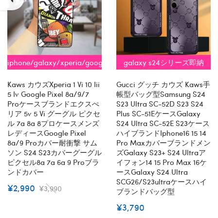
iphone/galaxy/xperia/google
galaxy s24シリーズ即納
全機種対応
Kaws カウズxperia 1 Vi 10 Iii
Gucci グッチ カウズ Kaws手
5 Iv Google Pixel 8a/9/7
帳型バッグ型samsung S24
Proケースブランドエクスぺ
S23 Ultra SC-52D S23 S24
リア 5v 5 Vi グーグル ピクセ
Plus SC-51EケースGalaxy
ル 7a 8a 8プロケースメンズ
S24 Ultra SC-52E S23ケース
レディースGoogle Pixel
ハイブランドiphone16 15 14
8a/9 Proカバー耐衝撃 サム
Pro Maxカバーブランドメン
ソン S24 S23カバーグーグル
ズgalaxy S23+ S24 Ultraア
ピクセル8a 7a 6a 9 Proブラ
イフォン14 15 Pro Max 16ケ
ンドカバー
ースGalaxy S24 Ultra
SCG26/s23ultraケースハイ
¥2,990
¥3,990
ブランドバッグ型
¥3,790