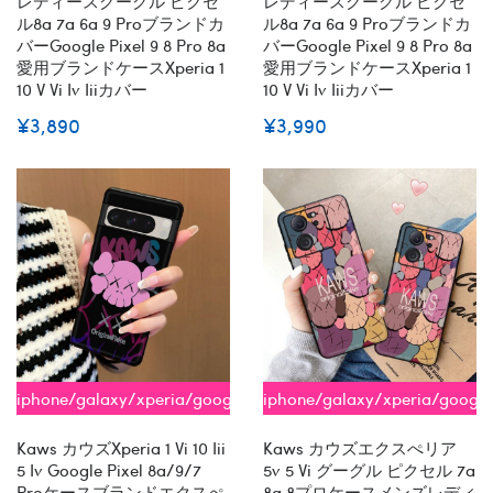
レディースグーグル ピクセ
レディースグーグル ピクセ
ル8a 7a 6a 9 Proブランドカ
ル8a 7a 6a 9 Proブランドカ
バーGoogle Pixel 9 8 Pro 8a
バーGoogle Pixel 9 8 Pro 8a
愛用ブランドケースxperia 1
愛用ブランドケースxperia 1
10 V Vi Iv Iiiカバー
10 V Vi Iv Iiiカバー
¥3,890
¥3,990
iphone/galaxy/xperia/google
iphone/galaxy/xperia/google
全機種対応
全機種対応
Kaws カウズxperia 1 Vi 10 Iii
Kaws カウズエクスぺリア
5 Iv Google Pixel 8a/9/7
5v 5 Vi グーグル ピクセル 7a
Proケースブランドエクスぺ
8a 8プロケースメンズレディ