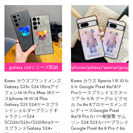
galaxy s24シリーズ即納
iphone/galaxy/xperia/google
全機種対応
Kaws カウズブランドメンズ
Kaws カウズ Xperia 1 Vi 10 Iii
Galaxy S23+ S24 Ultraアイ
5 Iv Google Pixel 8a/9/7
フォン14 15 Pro Max 16ケー
Proケースブランドエクスぺ
スiphone 16 15 14 Plus
リア 5v 5 Vi グーグル ピクセ
Galaxy S23 S24ケースブラ
ル 7a 8a 8プロケースメンズ
ンドショルダーブランドギ
レディースGoogle Pixel
ャラクシーs24
8a/9 Proカバー耐衝撃 サム
SCG25/S23+/S22Ultraケー
ソン S24 S23カバーブランド
スブランドgalaxy S24+
Google Pixel 8a 8 Pro 7 6a