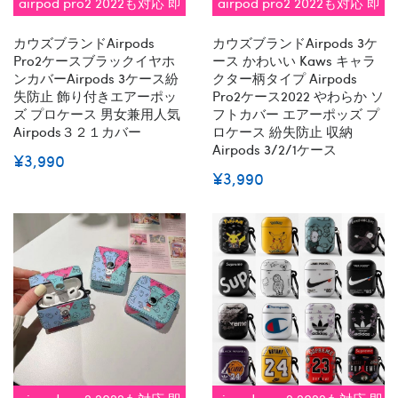
airpod pro2 2022も対応 即
airpod pro2 2022も対応 即
納
納
カウズブランドairpods
カウズブランドairpods 3ケ
Pro2ケースブラックイヤホ
ース かわいい Kaws キャラ
ンカバーairpods 3ケース紛
クター柄タイプ Airpods
失防止 飾り付きエアーポッ
Pro2ケース2022 やわらか ソ
ズ プロケース 男女兼用人気
フトカバー エアーポッズ プ
Airpods３２１カバー
ロケース 紛失防止 収納
Airpods 3/2/1ケース
¥3,990
¥3,990