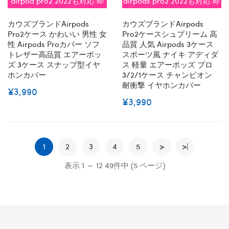
airpod pro2 2022も対応 即
airpods pro2 2022も対応 即
納
納
カウズブランドairpods
カウズブランドairpods
Pro2ケース かわいい 男性 女
Pro2ケースシュプリーム 高
性 Airpods Proカバー ソフ
品質 人気 Airpods 3ケース
トレザー高品質 エアーポッ
スポーツ風 ナイキ アディダ
ズ 3ケース スナップ型イヤ
ス 軽量 エアーポッズ プロ
ホンカバー
3/2/1ケース チャンピオン
耐衝撃 イヤホンカバー
¥3,990
¥3,990
1
2
3
4
5
>
>|
表示 1 ～ 12 49件中 (5 ページ)