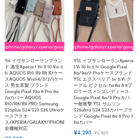
iphone/galaxy/xperia/google/aquos
iphone/galaxy/xperia/google
全機種対応
全機種対応
Ysl イヴサンローランブラン
YSL イブサンローランxperia
ド 激安xperia 1 Vii V 10 Viii 5
1 Vi 10 Iii 5 Iv Google Pixel
Iv AQUOS R10 R9 R8 R7ケー
8a/9a/7 Proケースブランド
スAQUOS Wish4/3/2/1ケー
YSL エクスぺリア 5v 5 Vi グ
ス 男女革製 ブランド
ーグル ピクセル 7a 8a 8 9プ
Google Pixel 10a 8 Pro 9a
ロケースメンズレディース
7aカバー AQUOS
Google Pixel 8a/9 Proカバ
R10/R8/R9 PRO Samsung
ー耐衝撃 YSL サムソン
S25plus S24 S23 S26 Ultraケ
S25ultra S24 S23カバーブラ
ースアクオ
ンド Google Pixel 8a 8 Pro 7
ス/XPERIA/GALAXY/IPHONE
6aカバー
全機種対応
¥4,290
¥5,990