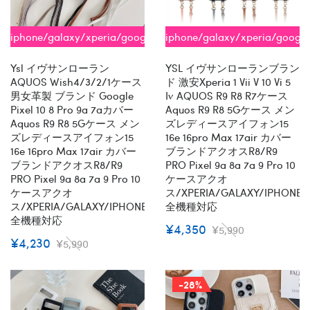
iphone/galaxy/xperia/google/aquos
iphone/galaxy/xperia/googl
全機種対応
全機種対応
Ysl イヴサンローラン
YSL イヴサンローランブラン
AQUOS Wish4/3/2/1ケース
ド 激安xperia 1 Vii V 10 Vi 5
男女革製 ブランド Google
Iv AQUOS R9 R8 R7ケース
Pixel 10 8 Pro 9a 7aカバー
Aquos R9 R8 5Gケース メン
Aquos R9 R8 5Gケース メン
ズレディースアイフォン15
ズレディースアイフォン15
16e 16pro Max 17air カバー
16e 16pro Max 17air カバー
ブランドアクオスR8/R9
ブランドアクオスR8/R9
PRO Pixel 9a 8a 7a 9 Pro 10
PRO Pixel 9a 8a 7a 9 Pro 10
ケースアクオ
ケースアクオ
ス/XPERIA/GALAXY/IPHONE
ス/XPERIA/GALAXY/IPHONE
全機種対応
全機種対応
¥4,350
¥5,990
¥4,230
¥5,990
-28%