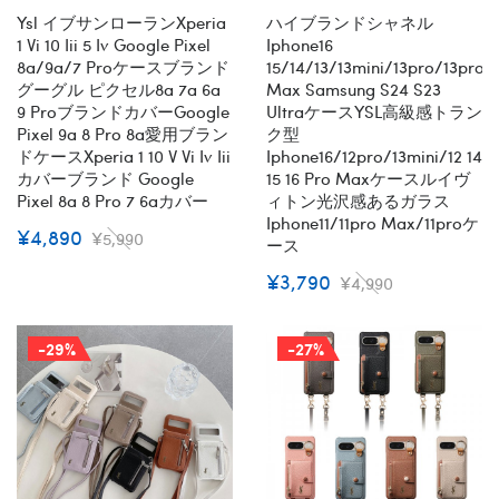
全機種対応
ーズ即納
Ysl イブサンローランxperia
ハイブランドシャネル
1 Vi 10 Iii 5 Iv Google Pixel
Iphone16
8a/9a/7 Proケースブランド
15/14/13/13mini/13pro/13pro
グーグル ピクセル8a 7a 6a
Max Samsung S24 S23
9 ProブランドカバーGoogle
UltraケースYSL高級感トラン
Pixel 9a 8 Pro 8a愛用ブラン
ク型
ドケースxperia 1 10 V Vi Iv Iii
Iphone16/12pro/13mini/12 14
カバーブランド Google
15 16 Pro Maxケースルイヴ
Pixel 8a 8 Pro 7 6aカバー
ィトン光沢感あるガラス
Iphone11/11pro Max/11proケ
¥4,890
¥5,990
ース
¥3,790
¥4,990
-29%
-27%