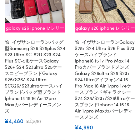
galaxy s26 iphone 17シリー
galaxy s26 iphone 17 シリー
ズ即納
ズ即納
Ysl イヴサンローランバッグ
Ysl イヴサンローランGalaxy
型samsung S26 S25plus S24
S25+ S24 Ultra S26 Plus S23
S23 Ultra SC-52D S23 S24
ケースハイブランド
Plus SC-51EケースGalaxy
Iphone16 15 17 Pro Max 14
S26+ S24 S23ultra S25ケー
Proカバーブランドメンズ
スコピーブランドGalaxy
Galaxy S26ultra S25 S23+
S25/s26/ S24 Ultra
S24 Ultraアイフォン14 15
SCG26/s23ultraケースハイ
Pro Max 16 Air 17pro 17eケ
ブランドバッグ型ブランド
ースブランドギャラクシー
Iphone 14 15 16 Air 17pro
S24 S25/S23+/S26Ultraケー
Maxカバーレディースメン
スブランドiphone 14 15 16
ズ
Air 17pro Maxカバーレディ
ースメンズ
¥4,480
¥4,890
¥4,990