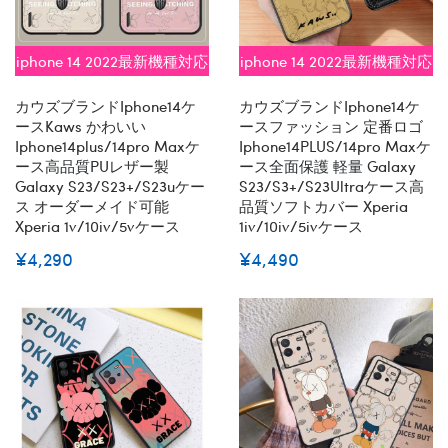
iphone 14 2022最新機種対応
iphone 14 2022最新機種対応
カウズブランドiphone14ケ
カウズブランドiphone14ケ
ースKaws かわいい
ースファッション 定番ロゴ
Iphone14plus/14pro Maxケ
Iphone14PLUS/14pro Maxケ
ース高品質PUレザー製
ース全面保護 軽量 Galaxy
Galaxy S23/s23+/s23uケー
S23/S3+/S23Ultraケース高
ス オーダーメイド可能
品質ソフトカバー Xperia
Xperia 1v/10iv/5vケース
1iv/10iv/5ivケース
¥4,290
¥4,490