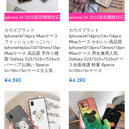
iphone 14 2022最新機種対応
iphone 14 2022最新機種対応
カウズブランド
カウズブランド
Iphone14/14pro Maxケース
Iphone14/14pro/14+/14pro
ファッションかっこいい
Maxケース かわいい高品質
Iphone14plus/13/13mini/13pro/13pro
Iphone13/13pro/13mini/13pro
Maxケース 高品質 手作り縫
Maxケース 男女兼用人気
製 Galaxy S23/s23+/s23uカ
Galaxy S23/s23+/s23uケー
バーペアお揃い Xperia
ス全面保護 軽量 Xperia
1iv/10iv/5ivケース大人気
1v/10iv/5vケース
¥4,590
¥4,290