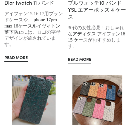
Dior Iwatch 11 バンド
プルウォッチ10 バンド
YSL エアーポッズ 4 ケー
アイフォン15 16 17用ブラン
ス
ドケースや、
iphone 17pro
max 16ケースルイヴィトン
30代の女性必見！おしゃれ
落下防止
には、ロゴの字母
な
アディダス アイフォン16
デザインが施されていま
15 ケース
がおすすめしま
す。
す。
READ MORE
READ MORE