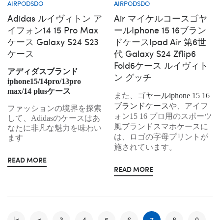
AIRPODSDO
AIRPODSDO
Adidas ルイヴィトン ア
Air マイケルコースゴヤ
イフォン14 15 Pro Max
ールiphone 15 16ブラン
ケース Galaxy S24 S23
ドケースipad Air 第6世
ケース
代 Galaxy S24 Zflip6
Fold6ケース ルイヴィト
アディダスブランド
ン グッチ
iphone15/14pro/13pro
max/14 plusケース
また、
ゴヤールiphone 15 16
ブランドケース
や、アイフ
ファッションの境界を探索
ォン15 16 プロ用のスポーツ
して、Adidasのケースはあ
風ブランドスマホケースに
なたに非凡な魅力を味わい
は、ロゴの字母プリントが
ます
施されています。
READ MORE
READ MORE
|<
<
3
4
5
6
7
8
9