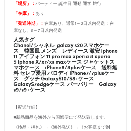
「場所
」：
パーティー 誕生日 通勤 通学 旅行
「在庫
」：
あり
「発送時期
」：
在庫あり、通常1～3日以内発送；在
庫なし、5～7日以内発送
人気タグ
Chanel/シャネル galaxy s20スマホケー
ス
韓国風 メンズ レディース 激安 iphone
11 アイフォン 11 pro max xperia 8 xperia
5 iphone X/xr/xs maxケース ジャケットス
マホケース
iPhone8/8plusケース
送料無
料 セレブ愛用 パロディ
iPhone7/7plusケー
ス
グッチ
GalaxyS10/S8+ケース
GalaxyS7edgeケース バーバリー
Galaxy
s9/s9+ケース
【配送詳細】
■新品商品を海外から国際便にて発送致します。
《検品・梱包》→《海外発送》→《お客様まで到