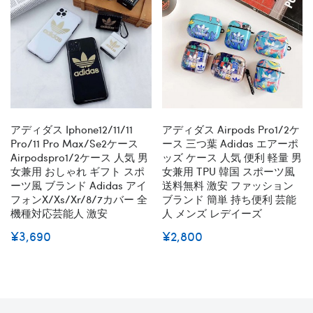
アディダス Iphone12/11/11
アディダス Airpods Pro1/2ケ
Pro/11 Pro Max/se2ケース
ース 三つ葉 Adidas エアーポ
Airpodspro1/2ケース 人気 男
ッズ ケース 人気 便利 軽量 男
女兼用 おしゃれ ギフト スポ
女兼用 TPU 韓国 スポーツ風
ーツ風 ブランド Adidas アイ
送料無料 激安 ファッション
フォンx/xs/xr/8/7カバー 全
ブランド 簡単 持ち便利 芸能
機種対応芸能人 激安
人 メンズ レデイーズ
¥3,690
¥2,800