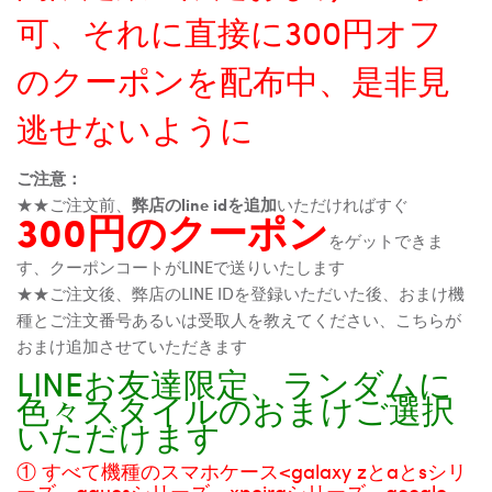
可、それに直接に300円オフ
のクーポンを配布中、是非見
逃せないように
ご注意：
★★ご注文前、
弊店のline idを追加
いただければすぐ
300円のクーポン
をゲットできま
す、クーポンコートがLINEで送りいたします
★★ご注文後、弊店のLINE IDを登録いただいた後、おまけ機
種とご注文番号あるいは受取人を教えてください、こちらが
おまけ追加させていただきます
LINEお友達限定、ランダムに
色々スタイルのおまけご選択
いただけます
① すべて機種のスマホケース<galaxy zとaとsシリ
ーズ、aquosシリーズ、xpeiraシリーズ、google