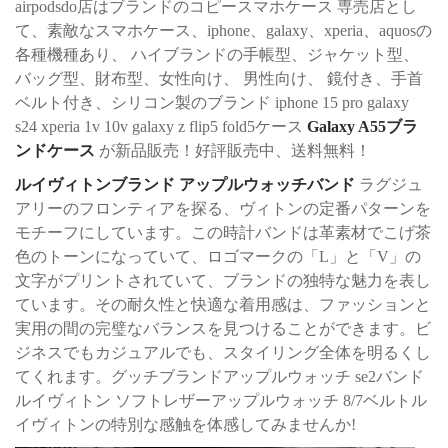
airpodsdo店はブランドのコピースマホケース 専売店とし
て、素敵なスマホケース、iphone、galaxy、xperia、aquosの
各種機種あり、 ハイブランドの手帳型、ジャケット型、
バッグ型、財布型、女性向け、 男性向け、 鏡付き、手首
ベルト付き、シリコン製のブランド iphone 15 pro galaxy
s24 xperia 1v 10v galaxy z flip5 fold5ケース
Galaxy A55ブラ
ンドケース
が新品販売！好評販売中、送料無料！
ルイヴィトンブランド アップルウォッチバンド
ラグジュ
アリーのフロンティアを探る、ヴィトンの定番パターンを
モチーフにしています。この時計バンドは革素材でこげ茶
色のトーンになっていて、ロゴマークの「L」と「V」の
文字がプリントされていて、ブランドの独特な魅力を表し
ています。その耐久性と快適な着用感は、ファッションと
実用の間の完璧なバランスを見つけることができます。ビ
ジネスでもカジュアルでも、スタイリング全体を明るくし
てくれます。グッチブランドアップルウォッチ se2バンド
ルイヴィトン ソフトレザーアップルウォッチ 8/7ベルトル
イヴィトンの特別な感触を体感してみませんか!