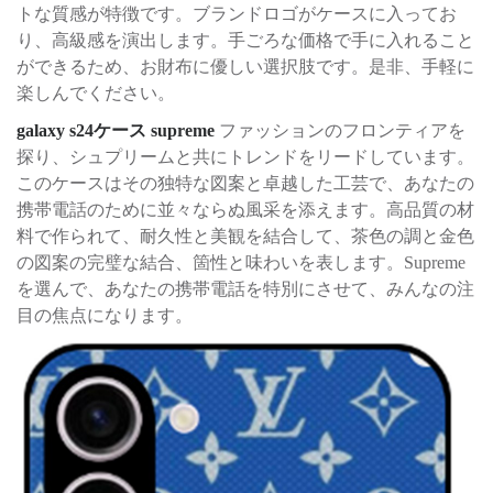
トな質感が特徴です。ブランドロゴがケースに入ってお
り、高級感を演出します。手ごろな価格で手に入れること
ができるため、お財布に優しい選択肢です。是非、手軽に
楽しんでください。
galaxy s24ケース supreme
ファッションのフロンティアを
探り、シュプリームと共にトレンドをリードしています。
このケースはその独特な図案と卓越した工芸で、あなたの
携帯電話のために並々ならぬ風采を添えます。高品質の材
料で作られて、耐久性と美観を結合して、茶色の調と金色
の図案の完璧な結合、箇性と味わいを表します。Supreme
を選んで、あなたの携帯電話を特別にさせて、みんなの注
目の焦点になります。