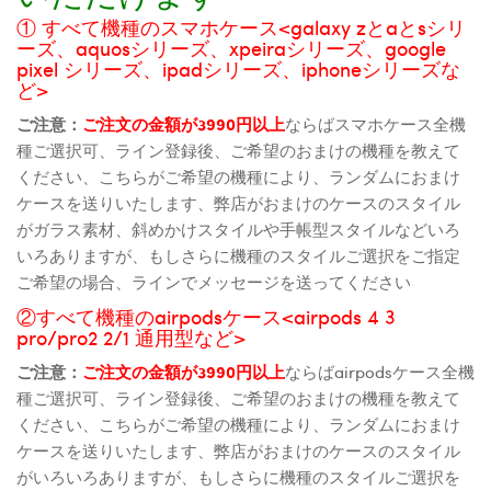
① すべて機種のスマホケース<galaxy zとaとsシリ
ーズ、aquosシリーズ、xpeiraシリーズ、google
pixel シリーズ、ipadシリーズ、iphoneシリーズな
ど>
ご注意：
ご注文の金額が3990円以上
ならばスマホケース全機
種ご選択可、ライン登録後、ご希望のおまけの機種を教えて
ください、こちらがご希望の機種により、ランダムにおまけ
ケースを送りいたします、弊店がおまけのケースのスタイル
がガラス素材、斜めかけスタイルや手帳型スタイルなどいろ
いろありますが、もしさらに機種のスタイルご選択をご指定
ご希望の場合、ラインでメッセージを送ってください
②すべて機種のairpodsケース<airpods 4 3
pro/pro2 2/1 通用型など>
ご注意：
ご注文の金額が3990円以上
ならばairpodsケース全機
種ご選択可、ライン登録後、ご希望のおまけの機種を教えて
ください、こちらがご希望の機種により、ランダムにおまけ
ケースを送りいたします、弊店がおまけのケースのスタイル
がいろいろありますが、もしさらに機種のスタイルご選択を