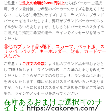
ご注意：
ご注文の金額が5990円以上
ならばパーカーご選択
可、ライン登録後、ご希望のパーカーのサイズを教えてくだ
さい、こちらがご希望のサイズにより、ランダムにブランド
パーカーを送りいたします、弊店がブランドパーカーのスタ
イルがいろいろありますが、もしさらにパーカーのスタイル
ご選択をご指定ご希望の場合、ラインでメッセージを送って
ください
⑥他のブランド品<靴下、スカーフ、ペット服、ス
リッパ、バッグ、キーホルダー、財布、カードケー
スなど>
ご注意：：
ご注文の金額
により他のブランド品全部おまけと
して贈り致します、ライン登録後、ご希望のおまけを教えて
ください、こちらがご注文の金額により、ランダムにおまけ
を送りいたします、弊店がおまけスタイルがいろいろありま
すが、もしさらにおまけのスタイルご選択をご指定ご希望の
場合、ラインでメッセージを送ってください
在庫あるおまけご選択可のサ
イト：
https://cakoren.com/