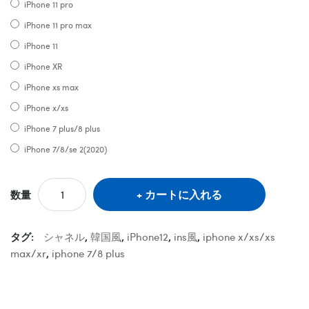
iPhone 11 pro
iPhone 11 pro max
iPhone 11
iPhone XR
iPhone xs max
iPhone x/xs
iPhone 7 plus/8 plus
iPhone 7/8/se 2(2020)
カートに入れる
数量
タグ:
シャネル
,
韓国風
,
iPhone12
,
ins風
,
iphone x/xs/xs
max/xr
,
iphone 7/8 plus