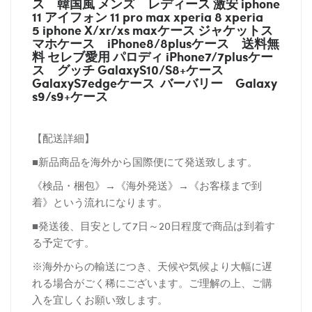
ス
韓国風 メンズ レディース 激安 iphone
11 アイフォン 11 pro max xperia 8 xperia
5 iphone X/xr/xs maxケース ジャケットス
マホケース
iPhone8/8plusケース
送料無
料 セレブ愛用 パロディ
iPhone7/7plusケー
ス
グッチ
GalaxyS10/S8+ケース
GalaxyS7edgeケース バーバリー
Galaxy
s9/s9+ケース
【配送詳細】
■新品商品を海外から国際便にて発送致します。
《検品・梱包》→《海外発送》→《お客様まで到
着》という流れになります。
■発送後、目安として7日～20日程度で商品は到着す
る予定です。
※海外からの輸送につき、天候や気候より大幅に遅
れる場合がごく稀にございます。ご理解の上、ご購
入を宜しくお願い致します。