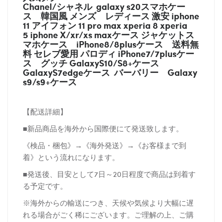
Chanel/シャネル galaxy s20スマホケー
ス
韓国風 メンズ レディース 激安 iphone
11 アイフォン 11 pro max xperia 8 xperia
5 iphone X/xr/xs maxケース ジャケットス
マホケース
iPhone8/8plusケース
送料無
料 セレブ愛用 パロディ
iPhone7/7plusケー
ス
グッチ
GalaxyS10/S8+ケース
GalaxyS7edgeケース バーバリー
Galaxy
s9/s9+ケース
【配送詳細】
■新品商品を海外から国際便にて発送致します。
《検品・梱包》→《海外発送》→《お客様まで到
着》という流れになります。
■発送後、目安として7日～20日程度で商品は到着す
る予定です。
※海外からの輸送につき、天候や気候より大幅に遅
れる場合がごく稀にございます。ご理解の上、ご購