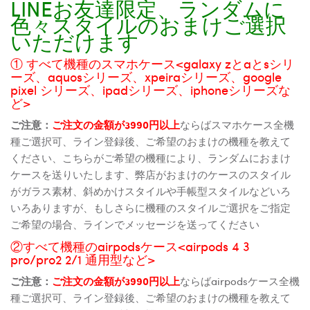
LINEお友達限定、ランダムに
色々スタイルのおまけご選択
いただけます
① すべて機種のスマホケース<galaxy zとaとsシリ
ーズ、aquosシリーズ、xpeiraシリーズ、google
pixel シリーズ、ipadシリーズ、iphoneシリーズな
ど>
ご注意：
ご注文の金額が3990円以上
ならばスマホケース全機
種ご選択可、ライン登録後、ご希望のおまけの機種を教えて
ください、こちらがご希望の機種により、ランダムにおまけ
ケースを送りいたします、弊店がおまけのケースのスタイル
がガラス素材、斜めかけスタイルや手帳型スタイルなどいろ
いろありますが、もしさらに機種のスタイルご選択をご指定
ご希望の場合、ラインでメッセージを送ってください
②すべて機種のairpodsケース<airpods 4 3
pro/pro2 2/1 通用型など>
ご注意：
ご注文の金額が3990円以上
ならばairpodsケース全機
種ご選択可、ライン登録後、ご希望のおまけの機種を教えて