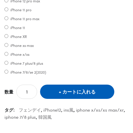
iPhone 12 pro max
iPhone 11 pro
iPhone 11 pro max
iPhone 11
iPhone XR
iPhone xs max
iPhone x/xs
iPhone 7 plus/8 plus
iPhone 7/8/se 2(2020)
カートに入れる
数量
タグ:
フェンデイ
,
iPhone12
,
ins風
,
iphone x/xs/xs max/xr
,
iphone 7/8 plus
,
韓国風