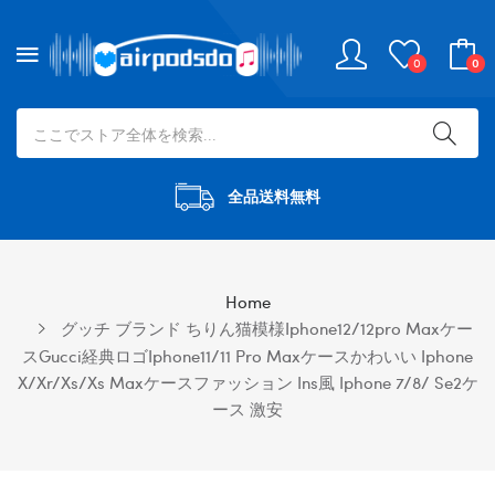
0
0
全品送料無料
Home
グッチ ブランド ちりん猫模様iphone12/12pro Maxケー
スGucci経典ロゴiphone11/11 Pro Maxケースかわいい Iphone
X/xr/xs/xs Maxケースファッション Ins風 Iphone 7/8/ Se2ケ
ース 激安