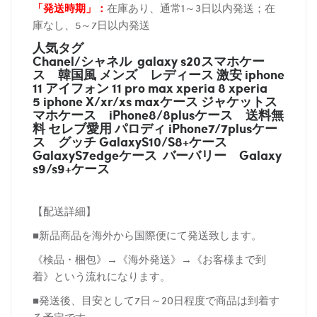
「発送時期
」：
在庫あり、通常1～3日以内発送；在
庫なし、5～7日以内発送
人気タグ
Chanel/シャネル galaxy s20スマホケー
ス
韓国風 メンズ レディース 激安 iphone
11 アイフォン 11 pro max xperia 8 xperia
5 iphone X/xr/xs maxケース ジャケットス
マホケース
iPhone8/8plusケース
送料無
料 セレブ愛用 パロディ
iPhone7/7plusケー
ス
グッチ
GalaxyS10/S8+ケース
GalaxyS7edgeケース バーバリー
Galaxy
s9/s9+ケース
【配送詳細】
■新品商品を海外から国際便にて発送致します。
《検品・梱包》→《海外発送》→《お客様まで到
着》という流れになります。
■発送後、目安として7日～20日程度で商品は到着す
る予定です。