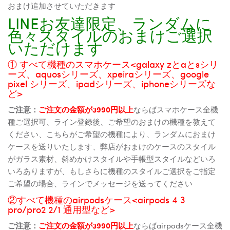
おまけ追加させていただきます
LINEお友達限定、ランダムに
色々スタイルのおまけご選択
いただけます
① すべて機種のスマホケース<galaxy zとaとsシリ
ーズ、aquosシリーズ、xpeiraシリーズ、google
pixel シリーズ、ipadシリーズ、iphoneシリーズな
ど>
ご注意：
ご注文の金額が3990円以上
ならばスマホケース全機
種ご選択可、ライン登録後、ご希望のおまけの機種を教えて
ください、こちらがご希望の機種により、ランダムにおまけ
ケースを送りいたします、弊店がおまけのケースのスタイル
がガラス素材、斜めかけスタイルや手帳型スタイルなどいろ
いろありますが、もしさらに機種のスタイルご選択をご指定
ご希望の場合、ラインでメッセージを送ってください
②すべて機種のairpodsケース<airpods 4 3
pro/pro2 2/1 通用型など>
ご注意：
ご注文の金額が3990円以上
ならばairpodsケース全機