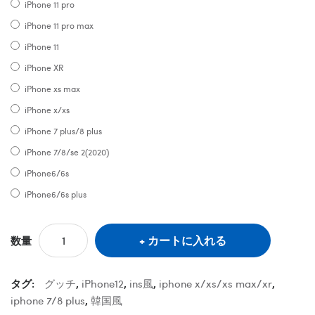
iPhone 11 pro
iPhone 11 pro max
iPhone 11
iPhone XR
iPhone xs max
iPhone x/xs
iPhone 7 plus/8 plus
iPhone 7/8/se 2(2020)
iPhone6/6s
iPhone6/6s plus
カートに入れる
数量
タグ:
グッチ
,
iPhone12
,
ins風
,
iphone x/xs/xs max/xr
,
iphone 7/8 plus
,
韓国風