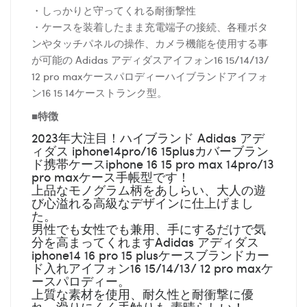
・しっかりと守ってくれる耐衝撃性
・ケースを装着したまま充電端子の接続、各種ボタ
ンやタッチパネルの操作、カメラ機能を使用する事
が可能の Adidas アディダスアイフォン16 15/14/13/
12 pro maxケースパロディーハイブランドアイフォ
ン16 15 14ケーストランク型。
■特徴
2023年大注目！ハイブランド Adidas アデ
ィダス iphone14pro/16 15plusカバーブラン
ド携帯ケースiphone 16 15 pro max 14pro/13
pro maxケース手帳型です！
上品なモノグラム柄をあしらい、大人の遊
び心溢れる高級なデザインに仕上げまし
た。
男性でも女性でも兼用、手にするだけで気
分を高まってくれますAdidas アディダス
iphone14 16 pro 15 plusケースブランドカー
ド入れアイフォン16 15/14/13/ 12 pro maxケ
ースパロディー。
上質な素材を使用、耐久性と耐衝撃に優
れ、滑りにくく手触りも 素晴らしい！