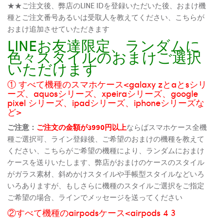
★★ご注文後、弊店のLINE IDを登録いただいた後、おまけ機
種とご注文番号あるいは受取人を教えてください、こちらが
おまけ追加させていただきます
LINEお友達限定、ランダムに
色々スタイルのおまけご選択
いただけます
① すべて機種のスマホケース<galaxy zとaとsシリ
ーズ、aquosシリーズ、xpeiraシリーズ、google
pixel シリーズ、ipadシリーズ、iphoneシリーズな
ど>
ご注意：
ご注文の金額が3990円以上
ならばスマホケース全機
種ご選択可、ライン登録後、ご希望のおまけの機種を教えて
ください、こちらがご希望の機種により、ランダムにおまけ
ケースを送りいたします、弊店がおまけのケースのスタイル
がガラス素材、斜めかけスタイルや手帳型スタイルなどいろ
いろありますが、もしさらに機種のスタイルご選択をご指定
ご希望の場合、ラインでメッセージを送ってください
②すべて機種のairpodsケース<airpods 4 3