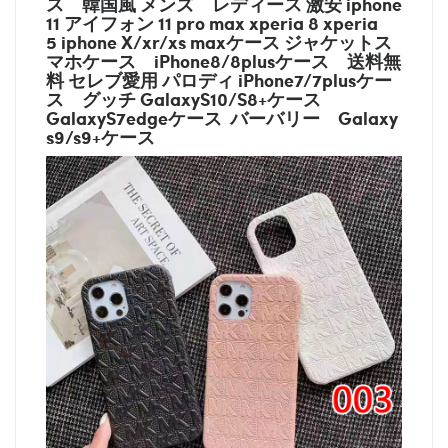
ス
韓国風 メンズ レディース 激安 iphone
11 アイフォン 11 pro max xperia 8 xperia
5 iphone X/xr/xs maxケース ジャケットス
マホケース
iPhone8/8plusケース
送料無
料 セレブ愛用 パロディ
iPhone7/7plusケー
ス
グッチ
GalaxyS10/S8+ケース
GalaxyS7edgeケース バーバリー
Galaxy
s9/s9+ケース