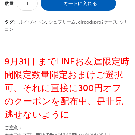
カートに入れる
数量
タグ:
ルイヴィトン
,
シュプリーム
,
airpodspro2ケース
,
シリ
コン
9月31日 までLINEお友達限定時
間限定数量限定おまけご選択
可、それに直接に300円オフ
のクーポンを配布中、是非見
逃せないように
ご注意：
★★ご注文前、
弊店のline idを追加
いただければすぐ