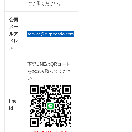
ご了承ください。
公開
メー
service@airpodsdo.com
ルア
ドレ
ス
下記LINEのQRコート
をお読み取ってくださ
い
line
id