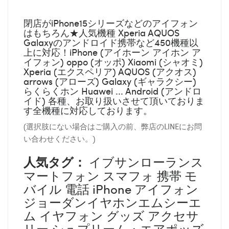
閉店がiPhone15シリーズなどのアイフォン
はもちろん★人気機種 Xperia AQUOS
Galaxyのアンドロイド携帯など450機種以
上に対応！iPhone (アイホーン アイホン ア
イフォン) oppo (オッポ) Xiaomi (シャオミ)
Xperia (エクスペリア) AQUOS (アクオス)
arrows (アローズ) Galaxy (ギャラクシー)
らくらくホン Huawei ... Android (アンドロ
イド) 各種、お取り扱いさせて頂いておりま
す全機種に対応しております。
(選択肢にない場合はご購入の前、弊店のLINEにお問
い合わせください。)
人気タグ：
イブサンローランス
マートフォン スマフォ 携帯 モ
バイル 電話 iPhone アイフォン
ジョーダンイヤホンエムシーエ
ム イヤフォン グッズ アクセサ
リー シュプリーム・エアポッズ