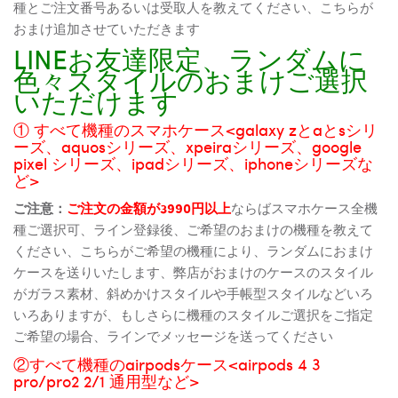
種とご注文番号あるいは受取人を教えてください、こちらが
おまけ追加させていただきます
LINEお友達限定、ランダムに
色々スタイルのおまけご選択
いただけます
① すべて機種のスマホケース<galaxy zとaとsシリ
ーズ、aquosシリーズ、xpeiraシリーズ、google
pixel シリーズ、ipadシリーズ、iphoneシリーズな
ど>
ご注意：
ご注文の金額が3990円以上
ならばスマホケース全機
種ご選択可、ライン登録後、ご希望のおまけの機種を教えて
ください、こちらがご希望の機種により、ランダムにおまけ
ケースを送りいたします、弊店がおまけのケースのスタイル
がガラス素材、斜めかけスタイルや手帳型スタイルなどいろ
いろありますが、もしさらに機種のスタイルご選択をご指定
ご希望の場合、ラインでメッセージを送ってください
②すべて機種のairpodsケース<airpods 4 3
pro/pro2 2/1 通用型など>