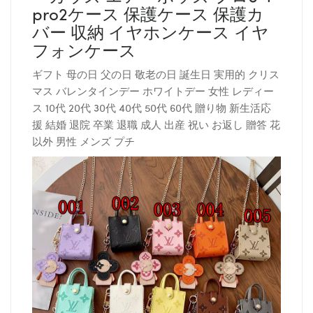
pro2ケース 保護ケース 保護カ
バー 収納 イヤホンケース イヤ
フォンケース
ギフト 母の日 父の日 敬老の日 誕生日 実用的 クリス
マス バレンタインデー ホワイトデー 女性 レディー
ス 10代 20代 30代 40代 50代 60代 贈り物 新生活応
援 結婚 退院 卒業 退職 成人 出産 祝い お返し 贈答 花
以外 男性 メンズ プチ