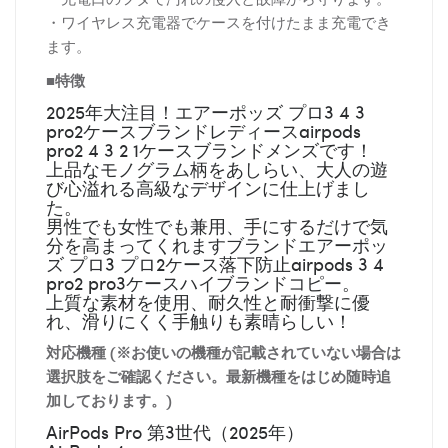
・ワイヤレス充電器でケースを付けたまま充電でき
ます。
■特徴
2025年大注目！エアーポッズ プロ3 4 3
pro2ケースブランドレディースairpods
pro2 4 3 2 1ケースブランドメンズです！
上品なモノグラム柄をあしらい、大人の遊
び心溢れる高級なデザインに仕上げまし
た。
男性でも女性でも兼用、手にするだけで気
分を高まってくれますブランドエアーポッ
ズ プロ3 プロ2ケース落下防止airpods 3 4
pro2 pro3ケースハイブランドコピー。
上質な素材を使用、耐久性と耐衝撃に優
れ、滑りにくく手触りも素晴らしい！
対応機種 (※お使いの機種が記載されていない場合は
選択肢をご確認ください。最新機種をはじめ随時追
加しております。)
AirPods Pro 第3世代（2025年）