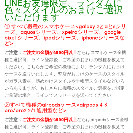
LINEお友達限定、ランダムに
色々スタイルのおまけご選択
いただけます
① すべて機種のスマホケース<galaxy zとaとsシリ
ーズ、aquosシリーズ、xpeiraシリーズ、google
pixel シリーズ、ipadシリーズ、iphoneシリーズな
ど>
ご注意：
ご注文の金額が3990円以上
ならばスマホケース全機
種ご選択可、ライン登録後、ご希望のおまけの機種を教えて
ください、こちらがご希望の機種により、ランダムにおまけ
ケースを送りいたします、弊店がおまけのケースのスタイル
がガラス素材、斜めかけスタイルや手帳型スタイルなどいろ
いろありますが、もしさらに機種のスタイルご選択をご指定
ご希望の場合、ラインでメッセージを送ってください
②すべて機種のairpodsケース<airpods 4 3
pro/pro2 2/1 通用型など>
ご注意：
ご注文の金額が3990円以上
ならばairpodsケース全機
種ご選択可、ライン登録後、ご希望のおまけの機種を教えて