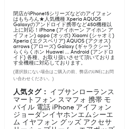
閉店がiPhone15シリーズなどのアイフォン
はもちろん★人気機種 Xperia AQUOS
Galaxyのアンドロイド携帯など450機種以
上に対応！iPhone (アイホーン アイホン ア
イフォン) oppo (オッポ) Xiaomi (シャオミ)
Xperia (エクスペリア) AQUOS (アクオス)
arrows (アローズ) Galaxy (ギャラクシー)
らくらくホン Huawei ... Android (アンドロ
イド) 各種、お取り扱いさせて頂いておりま
す全機種に対応しております。
(選択肢にない場合はご購入の前、弊店のLINEにお問
い合わせください。)
人気タグ：
イブサンローランス
マートフォン スマフォ 携帯 モ
バイル 電話 iPhone アイフォン
ジョーダンイヤホンエムシーエ
ム イヤフォン グッズ アクセサ
リー シュプリーム・エアポッズ