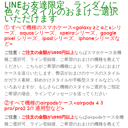
LINEお友達限定、ランダムに
色々スタイルのおまけご選択
いただけます
① すべて機種のスマホケース<galaxy zとaとsシリ
ーズ、aquosシリーズ、xpeiraシリーズ、google
pixel シリーズ、ipadシリーズ、iphoneシリーズな
ど>
ご注意：
ご注文の金額が3990円以上
ならばスマホケース全機
種ご選択可、ライン登録後、ご希望のおまけの機種を教えて
ください、こちらがご希望の機種により、ランダムにおまけ
ケースを送りいたします、弊店がおまけのケースのスタイル
がガラス素材、斜めかけスタイルや手帳型スタイルなどいろ
いろありますが、もしさらに機種のスタイルご選択をご指定
ご希望の場合、ラインでメッセージを送ってください
②すべて機種のairpodsケース<airpods 4 3
pro/pro2 2/1 通用型など>
ご注意：
ご注文の金額が3990円以上
ならばairpodsケース全機
種ご選択可、ライン登録後、ご希望のおまけの機種を教えて