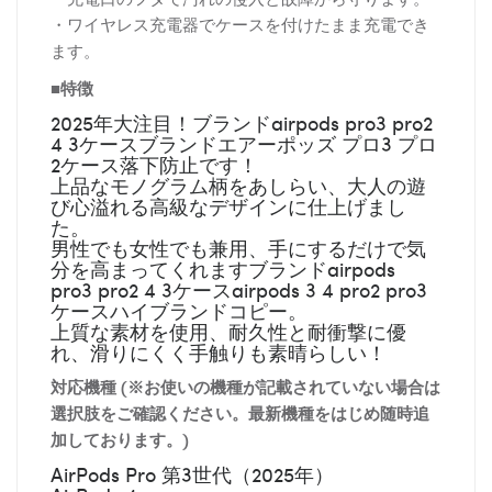
・ワイヤレス充電器でケースを付けたまま充電でき
ます。
■特徴
2025年大注目！ブランドairpods pro3 pro2
4 3ケースブランドエアーポッズ プロ3 プロ
2ケース落下防止です！
上品なモノグラム柄をあしらい、大人の遊
び心溢れる高級なデザインに仕上げまし
た。
男性でも女性でも兼用、手にするだけで気
分を高まってくれますブランドairpods
pro3 pro2 4 3ケースairpods 3 4 pro2 pro3
ケースハイブランドコピー。
上質な素材を使用、耐久性と耐衝撃に優
れ、滑りにくく手触りも素晴らしい！
対応機種 (※お使いの機種が記載されていない場合は
選択肢をご確認ください。最新機種をはじめ随時追
加しております。)
AirPods Pro 第3世代（2025年）