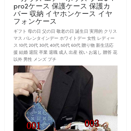
pro2ケース 保護ケース 保護カ
バー 収納 イヤホンケース イヤ
フォンケース
ギフト 母の日 父の日 敬老の日 誕生日 実用的 クリス
マス バレンタインデー ホワイトデー 女性 レディー
ス 10代 20代 30代 40代 50代 60代 贈り物 新生活応
援 結婚 退院 卒業 退職 成人 出産 祝い お返し 贈答 花
以外 男性 メンズ プチ