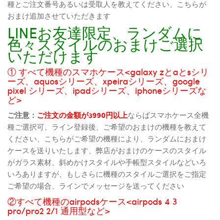
種とご注文番号あるいは受取人を教えてください、こちらが
おまけ追加させていただきます
LINEお友達限定、ランダムに
色々スタイルのおまけご選択
いただけます
① すべて機種のスマホケース<galaxy zとaとsシリ
ーズ、aquosシリーズ、xpeiraシリーズ、google
pixel シリーズ、ipadシリーズ、iphoneシリーズな
ど>
ご注意：
ご注文の金額が3990円以上
ならばスマホケース全機
種ご選択可、ライン登録後、ご希望のおまけの機種を教えて
ください、こちらがご希望の機種により、ランダムにおまけ
ケースを送りいたします、弊店がおまけのケースのスタイル
がガラス素材、斜めかけスタイルや手帳型スタイルなどいろ
いろありますが、もしさらに機種のスタイルご選択をご指定
ご希望の場合、ラインでメッセージを送ってください
②すべて機種のairpodsケース<airpods 4 3
pro/pro2 2/1 通用型など>