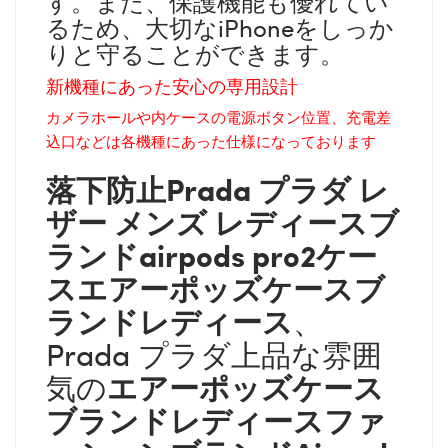
す。また、保護機能も優れてい
るため、大切なiPhoneをしっか
りと守ることができます。
新機種にあった安心の専用設計
カメラホールや内ケースの電源ボタン位置、充電差
込口などは各機種にあった仕様になっております
落下防止
Prada プラダ
レ
ザー メンズ レディース
ブ
ランドairpods pro2ケー
スエアーポッズケースブ
ランドレディース
、
Prada プラダ上品な雰囲
エアーポッズケース
気の
ブランドレディースファ