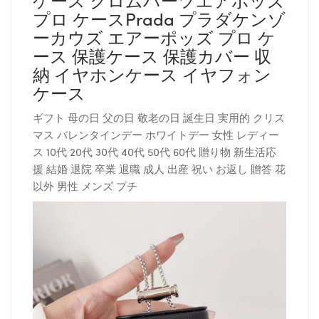
プロ ケースPrada プラダケンゾ
ーカウズ エアーポッズ プロ ケ
ース 保護ケース 保護カバー 収
納 イヤホンケース イヤフォン
ケース
ギフト 母の日 父の日 敬老の日 誕生日 実用的 クリス
マス バレンタインデー ホワイトデー 女性 レディー
ス 10代 20代 30代 40代 50代 60代 贈り物 新生活応
援 結婚 退院 卒業 退職 成人 出産 祝い お返し 贈答 花
以外 男性 メンズ プチ