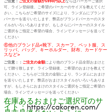
ご注意：
ご注文の金額が5990円以上
ならばパーカーご選択
可、ライン登録後、ご希望のパーカーのサイズを教えてくだ
さい、こちらがご希望のサイズにより、ランダムにブランド
パーカーを送りいたします、弊店がブランドパーカーのスタ
イルがいろいろありますが、もしさらにパーカーのスタイル
ご選択をご指定ご希望の場合、ラインでメッセージを送って
ください
⑥他のブランド品<靴下、スカーフ、ペット服、ス
リッパ、バッグ、キーホルダー、財布、カードケー
スなど>
ご注意：：
ご注文の金額
により他のブランド品全部おまけと
して贈り致します、ライン登録後、ご希望のおまけを教えて
ください、こちらがご注文の金額により、ランダムにおまけ
を送りいたします、弊店がおまけスタイルがいろいろありま
すが、もしさらにおまけのスタイルご選択をご指定ご希望の
場合、ラインでメッセージを送ってください
在庫あるおまけご選択可のサ
イト：
https://cakoren.com/