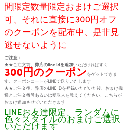
間限定数量限定おまけご選択
可、それに直接に300円オフ
のクーポンを配布中、是非見
逃せないように
ご注意：
★★ご注文前、
弊店のline idを追加
いただければすぐ
300円のクーポン
をゲットできま
す、クーポンコートがLINEで送りいたします
★★ご注文後、弊店のLINE IDを登録いただいた後、おまけ機
種とご注文番号あるいは受取人を教えてください、こちらが
おまけ追加させていただきます
LINEお友達限定、ランダムに
色々スタイルのおまけご選択
いただけます