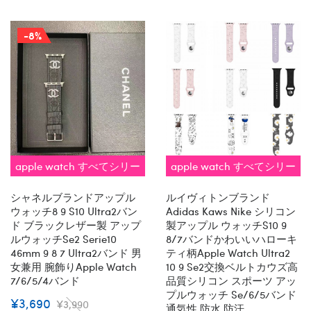
-8%
apple watch すべてシリー
apple watch すべてシリー
ズ 対応 即納
ズ 対応 即納
シャネルブランドアップル
ルイヴィトンブランド
ウォッチ8 9 S10 Ultra2バン
Adidas Kaws Nike シリコン
ド ブラックレザー製 アップ
製アップル ウォッチs10 9
ルウォッチse2 Serie10
8/7バンドかわいいハローキ
46mm 9 8 7 Ultra2バンド 男
ティ柄Apple Watch Ultra2
女兼用 腕飾りapple Watch
10 9 Se2交換ベルトカウズ高
7/6/5/4バンド
品質シリコン スポーツ アッ
プルウォッチ Se/6/5バンド
¥3,690
¥3,990
通気性 防水 防汗