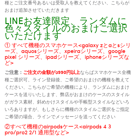
種とご注文番号あるいは受取人を教えてください、こちらが
おまけ追加させていただきます
LINEお友達限定、ランダムに
色々スタイルのおまけご選択
いただけます
① すべて機種のスマホケース<galaxy zとaとsシリ
ーズ、aquosシリーズ、xpeiraシリーズ、google
pixel シリーズ、ipadシリーズ、iphoneシリーズな
ど>
ご注意：
ご注文の金額が3990円以上
ならばスマホケース全機
種ご選択可、ライン登録後、ご希望のおまけの機種を教えて
ください、こちらがご希望の機種により、ランダムにおまけ
ケースを送りいたします、弊店がおまけのケースのスタイル
がガラス素材、斜めかけスタイルや手帳型スタイルなどいろ
いろありますが、もしさらに機種のスタイルご選択をご指定
ご希望の場合、ラインでメッセージを送ってください
②すべて機種のairpodsケース<airpods 4 3
pro/pro2 2/1 通用型など>