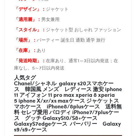
「デザイン」
：
ジャケット
「適用層」：
男女兼用
「スタイル」：
ジャケット型 おしゃれ ファッション
「場所
」：
パーティー 誕生日 通勤 通学 旅行
「在庫
」：
あり
「発送時期
」：
在庫あり、通常1～3日以内発送；在
庫なし、5～7日以内発送
人気タグ
Chanel/シャネル galaxy s20スマホケー
ス
韓国風 メンズ レディース 激安 iphone
11 アイフォン 11 pro max xperia 8 xperia
5 iphone X/xr/xs maxケース ジャケットス
マホケース
iPhone8/8plusケース
送料無
料 セレブ愛用 パロディ
iPhone7/7plusケー
ス
グッチ
GalaxyS10/S8+ケース
GalaxyS7edgeケース バーバリー
Galaxy
s9/s9+ケース