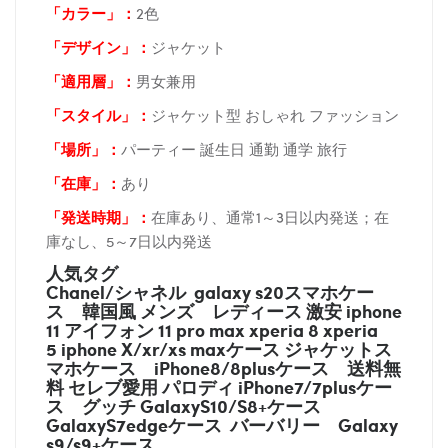
「カラー」：
2色
「デザイン」
：
ジャケット
「適用層」：
男女兼用
「スタイル」：
ジャケット型 おしゃれ ファッション
「場所
」：
パーティー 誕生日 通勤 通学 旅行
「在庫
」：
あり
「発送時期
」：
在庫あり、通常1～3日以内発送；在
庫なし、5～7日以内発送
人気タグ
Chanel/シャネル galaxy s20スマホケー
ス
韓国風 メンズ レディース 激安 iphone
11 アイフォン 11 pro max xperia 8 xperia
5 iphone X/xr/xs maxケース ジャケットス
マホケース
iPhone8/8plusケース
送料無
料 セレブ愛用 パロディ
iPhone7/7plusケー
ス
グッチ
GalaxyS10/S8+ケース
GalaxyS7edgeケース バーバリー
Galaxy
s9/s9+ケース