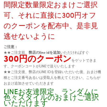
間限定数量限定おまけご選択
可、それに直接に300円オフ
のクーポンを配布中、是非見
逃せないように
ご注意：
★★ご注文前、
弊店のline idを追加
いただければすぐ
300円のクーポン
をゲットできま
す、クーポンコートがLINEで送りいたします
★★ご注文後、弊店のLINE IDを登録いただいた後、おまけ機
種とご注文番号あるいは受取人を教えてください、こちらが
おまけ追加させていただきます
LINEお友達限定、ランダムに
色々スタイルのおまけご選択
いただけます