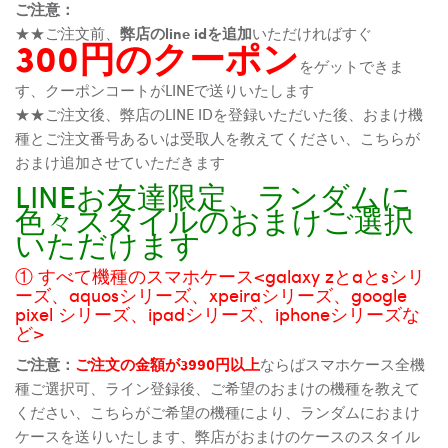
ご注意：
★★ご注文前、
弊店のline idを追加
いただければすぐ
300円のクーポン
をゲットできま
す、クーポンコートがLINEで送りいたします
★★ご注文後、弊店のLINE IDを登録いただいた後、おまけ機
種とご注文番号あるいは受取人を教えてください、こちらが
おまけ追加させていただきます
LINEお友達限定、ランダムに
色々スタイルのおまけご選択
いただけます
① すべて機種のスマホケース<galaxy zとaとsシリ
ーズ、aquosシリーズ、xpeiraシリーズ、google
pixel シリーズ、ipadシリーズ、iphoneシリーズな
ど>
ご注意：
ご注文の金額が3990円以上
ならばスマホケース全機
種ご選択可、ライン登録後、ご希望のおまけの機種を教えて
ください、こちらがご希望の機種により、ランダムにおまけ
ケースを送りいたします、弊店がおまけのケースのスタイル