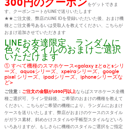
300円のクーポン
をゲットできま
す、クーポンコートがLINEで送りいたします
★★ご注文後、弊店のLINE IDを登録いただいた後、おまけ機
種とご注文番号あるいは受取人を教えてください、こちらが
おまけ追加させていただきます
LINEお友達限定、ランダムに
色々スタイルのおまけご選択
いただけます
① すべて機種のスマホケース<galaxy zとaとsシリ
ーズ、aquosシリーズ、xpeiraシリーズ、google
pixel シリーズ、ipadシリーズ、iphoneシリーズな
ど>
ご注意：
ご注文の金額が3990円以上
ならばスマホケース全機
種ご選択可、ライン登録後、ご希望のおまけの機種を教えて
ください、こちらがご希望の機種により、ランダムにおまけ
ケースを送りいたします、弊店がおまけのケースのスタイル
がガラス素材、斜めかけスタイルや手帳型スタイルなどいろ
いろありますが、もしさらに機種のスタイルご選択をご指定