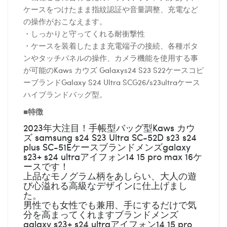
ケースをつけたまま指紋認証や音量調整、充電など
の操作がおこなえます。
・しっかりと守ってくれる耐衝撃性
・ケースを装着したまま充電端子の接続、各種ボタ
ンやタッチパネルの操作、カメラ機能を使用する事
が可能のKaws カウズ Galaxys24 S23 S22ケースコピ
ーブランドGalaxy S24 Ultra SCG26/s23ultraケース
ハイブランドバッグ型。
■特徴
2023年大注目！手帳型バッグ型Kaws カウ
ズ samsung s24 S23 Ultra SC-52D s23 s24
plus SC-51Eケースブランドメンズgalaxy
s23+ s24 ultraアイフォン14 15 pro max 16ケ
ースです！
上品なモノグラム柄をあしらい、大人の遊
び心溢れる高級なデザインに仕上げまし
た。
男性でも女性でも兼用、手にするだけで気
分を高まってくれますブランドメンズ
galaxy s23+ s24 ultraアイフォン14 15 pro