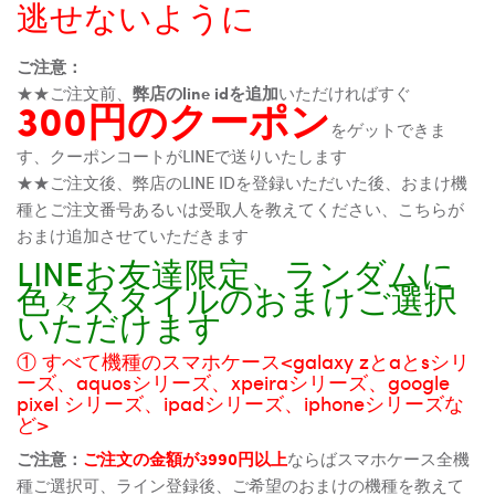
逃せないように
ご注意：
★★ご注文前、
弊店のline idを追加
いただければすぐ
300円のクーポン
をゲットできま
す、クーポンコートがLINEで送りいたします
★★ご注文後、弊店のLINE IDを登録いただいた後、おまけ機
種とご注文番号あるいは受取人を教えてください、こちらが
おまけ追加させていただきます
LINEお友達限定、ランダムに
色々スタイルのおまけご選択
いただけます
① すべて機種のスマホケース<galaxy zとaとsシリ
ーズ、aquosシリーズ、xpeiraシリーズ、google
pixel シリーズ、ipadシリーズ、iphoneシリーズな
ど>
ご注意：
ご注文の金額が3990円以上
ならばスマホケース全機
種ご選択可、ライン登録後、ご希望のおまけの機種を教えて