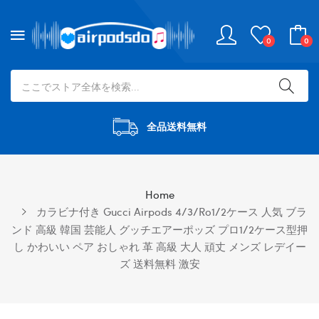
0
0
全品送料無料
Home
カラビナ付き Gucci Airpods 4/3/ro1/2ケース 人気 ブラ
ンド 高級 韓国 芸能人 グッチエアーポッズ プロ1/2ケース型押
し かわいい ペア おしゃれ 革 高級 大人 頑丈 メンズ レデイー
ズ 送料無料 激安