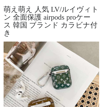
萌え萌え 人気
LV/ルイヴィト
ン
全面保護
airpods proケー
ス 韓国 ブランド
カラビナ付
き