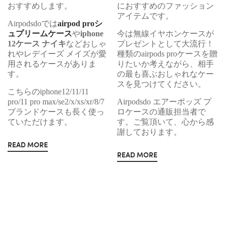
おすすめします。
におすすめのファッション
アイテムです。
Airpodsdoでは
airpod proシ
ュプリームケース
や
iphone
今は無線イヤホンケースが
12ケース ナイキ
などおしゃ
プレゼントとして大流行！
れやレデイーズ メイズが愛
種類のairpods proケースを贈
用されるケースがありま
りたいか考えながら、相手
す。
の最も喜ぶおしゃれなケー
スを見つけてください。
こちらのiphone12/11/11
pro/11 pro max/se2/x/xs/xr/8/7
Airpodsdo エアーポッズ プ
ブランドケースも長く使っ
ロケースの通販担当者で
ていただけます。
す。ご覧頂いて、心から感
謝しております。
READ MORE
READ MORE