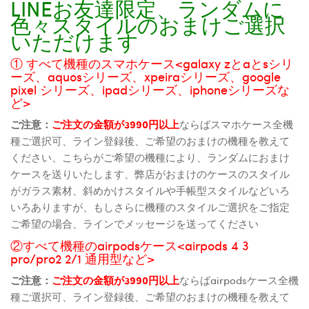
LINEお友達限定、ランダムに
色々スタイルのおまけご選択
いただけます
① すべて機種のスマホケース<galaxy zとaとsシリ
ーズ、aquosシリーズ、xpeiraシリーズ、google
pixel シリーズ、ipadシリーズ、iphoneシリーズな
ど>
ご注意：
ご注文の金額が3990円以上
ならばスマホケース全機
種ご選択可、ライン登録後、ご希望のおまけの機種を教えて
ください、こちらがご希望の機種により、ランダムにおまけ
ケースを送りいたします、弊店がおまけのケースのスタイル
がガラス素材、斜めかけスタイルや手帳型スタイルなどいろ
いろありますが、もしさらに機種のスタイルご選択をご指定
ご希望の場合、ラインでメッセージを送ってください
②すべて機種のairpodsケース<airpods 4 3
pro/pro2 2/1 通用型など>
ご注意：
ご注文の金額が3990円以上
ならばairpodsケース全機
種ご選択可、ライン登録後、ご希望のおまけの機種を教えて