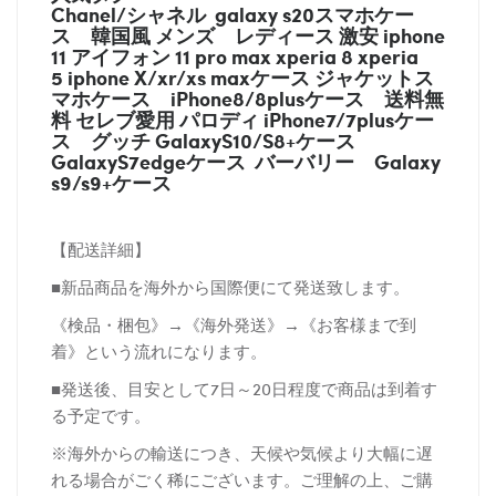
Chanel/シャネル galaxy s20スマホケー
ス
韓国風 メンズ レディース 激安 iphone
11 アイフォン 11 pro max xperia 8 xperia
5 iphone X/xr/xs maxケース ジャケットス
マホケース
iPhone8/8plusケース
送料無
料 セレブ愛用 パロディ
iPhone7/7plusケー
ス
グッチ
GalaxyS10/S8+ケース
GalaxyS7edgeケース バーバリー
Galaxy
s9/s9+ケース
【配送詳細】
■新品商品を海外から国際便にて発送致します。
《検品・梱包》→《海外発送》→《お客様まで到
着》という流れになります。
■発送後、目安として7日～20日程度で商品は到着す
る予定です。
※海外からの輸送につき、天候や気候より大幅に遅
れる場合がごく稀にございます。ご理解の上、ご購