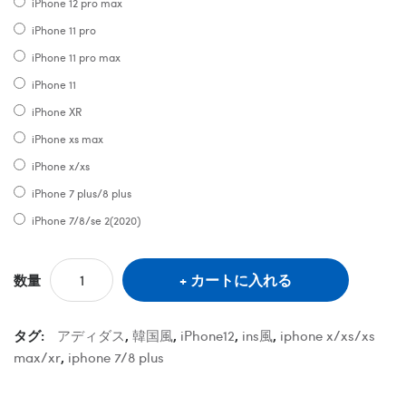
iPhone 12 pro max
iPhone 11 pro
iPhone 11 pro max
iPhone 11
iPhone XR
iPhone xs max
iPhone x/xs
iPhone 7 plus/8 plus
iPhone 7/8/se 2(2020)
カートに入れる
数量
タグ:
アディダス
,
韓国風
,
iPhone12
,
ins風
,
iphone x/xs/xs
max/xr
,
iphone 7/8 plus