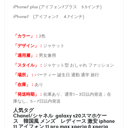
iPhone7 plus (アイフォン7プラス 5.5インチ)
iPhone7 (アイフォン7 4.7インチ)
「カラー」：
2色
「デザイン」
：
ジャケット
「適用層」：
男女兼用
「スタイル」：
ジャケット型 おしゃれ ファッション
「場所
」：
パーティー 誕生日 通勤 通学 旅行
「在庫
」：
あり
「発送時期
」：
在庫あり、通常1～3日以内発送；在
庫なし、5～7日以内発送
人気タグ
Chanel/シャネル galaxy s20スマホケー
ス
韓国風 メンズ レディース 激安 iphone
11 アイフォン 11 pro max xperia 8 xperia