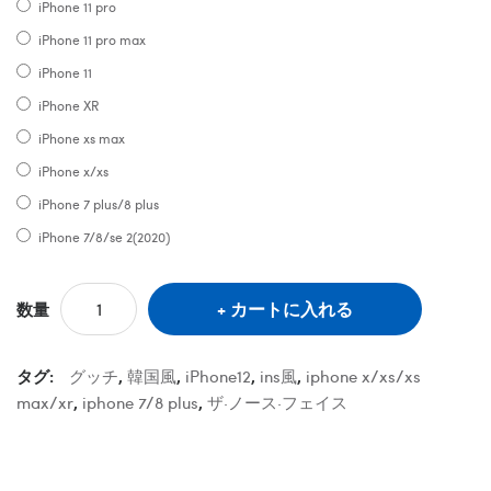
iPhone 11 pro
iPhone 11 pro max
iPhone 11
iPhone XR
iPhone xs max
iPhone x/xs
iPhone 7 plus/8 plus
iPhone 7/8/se 2(2020)
カートに入れる
数量
タグ:
グッチ
,
韓国風
,
iPhone12
,
ins風
,
iphone x/xs/xs
max/xr
,
iphone 7/8 plus
,
ザ·ノース·フェイス