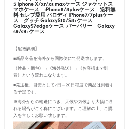
5 iphone X/xr/xs maxケース ジャケットス
マホケース
iPhone8/8plusケース
送料無
料 セレブ愛用 パロディ
iPhone7/7plusケー
ス
グッチ
GalaxyS10/S8+ケース
GalaxyS7edgeケース バーバリー
Galaxy
s9/s9+ケース
【配送詳細】
■新品商品を海外から国際便にて発送致します。
《検品・梱包》→《海外発送》→《お客様まで到
着》という流れになります。
■発送後、目安として7日～20日程度で商品は到着す
る予定です。
※海外からの輸送につき、天候や気候より大幅に遅
れる場合がごく稀にございます。ご理解の上、ご購
入を宜しくお願い致します。