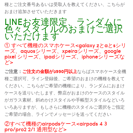
種とご注文番号あるいは受取人を教えてください、こちらが
おまけ追加させていただきます
LINEお友達限定、ランダムに
色々スタイルのおまけご選択
いただけます
① すべて機種のスマホケース<galaxy zとaとsシリ
ーズ、aquosシリーズ、xpeiraシリーズ、google
pixel シリーズ、ipadシリーズ、iphoneシリーズな
ど>
ご注意：
ご注文の金額が3990円以上
ならばスマホケース全機
種ご選択可、ライン登録後、ご希望のおまけの機種を教えて
ください、こちらがご希望の機種により、ランダムにおまけ
ケースを送りいたします、弊店がおまけのケースのスタイル
がガラス素材、斜めかけスタイルや手帳型スタイルなどいろ
いろありますが、もしさらに機種のスタイルご選択をご指定
ご希望の場合、ラインでメッセージを送ってください
②すべて機種のairpodsケース<airpods 4 3
pro/pro2 2/1 通用型など>