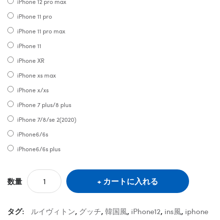
iPhone 12 pro max
iPhone 11 pro
iPhone 11 pro max
iPhone 11
iPhone XR
iPhone xs max
iPhone x/xs
iPhone 7 plus/8 plus
iPhone 7/8/se 2(2020)
iPhone6/6s
iPhone6/6s plus
カートに入れる
数量
タグ:
ルイヴィトン
,
グッチ
,
韓国風
,
iPhone12
,
ins風
,
iphone