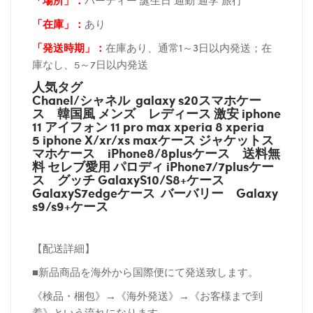
「在庫
」：
あり
「発送時期
」：
在庫あり、通常1～3日以内発送；在
庫なし、5～7日以内発送
人気タグ
Chanel/シャネル galaxy s20スマホケー
ス
韓国風 メンズ レディース 激安 iphone
11 アイフォン 11 pro max xperia 8 xperia
5 iphone X/xr/xs maxケース ジャケットス
マホケース
iPhone8/8plusケース
送料無
料 セレブ愛用 パロディ
iPhone7/7plusケー
ス
グッチ
GalaxyS10/S8+ケース
GalaxyS7edgeケース バーバリー
Galaxy
s9/s9+ケース
【配送詳細】
■新品商品を海外から国際便にて発送致します。
《検品・梱包》→《海外発送》→《お客様まで到
着》という流れになります。