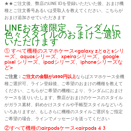
★★ご注文後、弊店のLINE IDを登録いただいた後、おまけ機
種とご注文番号あるいは受取人を教えてください、こちらが
おまけ追加させていただきます
LINEお友達限定、ランダムに
色々スタイルのおまけご選択
いただけます
① すべて機種のスマホケース<galaxy zとaとsシリ
ーズ、aquosシリーズ、xpeiraシリーズ、google
pixel シリーズ、ipadシリーズ、iphoneシリーズな
ど>
ご注意：
ご注文の金額が3990円以上
ならばスマホケース全機
種ご選択可、ライン登録後、ご希望のおまけの機種を教えて
ください、こちらがご希望の機種により、ランダムにおまけ
ケースを送りいたします、弊店がおまけのケースのスタイル
がガラス素材、斜めかけスタイルや手帳型スタイルなどいろ
いろありますが、もしさらに機種のスタイルご選択をご指定
ご希望の場合、ラインでメッセージを送ってください
②すべて機種のairpodsケース<airpods 4 3