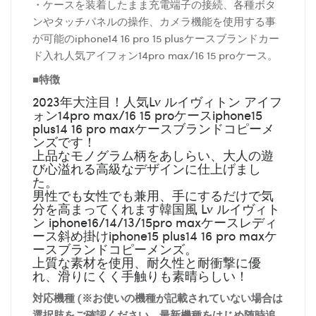
・ケースを装着したまま充電端子の接続、各種ボタ
ンやタッチパネルの操作、カメラ機能を使用する事
が可能のiphone14 16 pro 15 plusケースブランドカー
ド入れ人気アイフォン14pro max/16 15 proケース。
■特徴
2023年大注目！人気Lv ルイヴィトン アイフ
ォン14pro max/16 15 proケースiphone15
plus14 16 pro maxケースブランドコピーメ
ンズです！
上品なモノグラム柄をあしらい、大人の遊
び心溢れる高級なデザインに仕上げまし
た。
男性でも女性でも兼用、手にするだけで気
分を高まってくれます韓国風 Lv ルイヴィト
ン iphone16/14/13/15pro maxケースレディ
ース斜め掛けiphone15 plus14 16 pro maxケ
ースブランドコピーメンズ。
上質な素材を使用、耐久性と耐衝撃に優
れ、滑りにくく手触りも素晴らしい！
対応機種 (※お使いの機種が記載されていない場合は
選択肢をご確認ください。最新機種をはじめ随時追