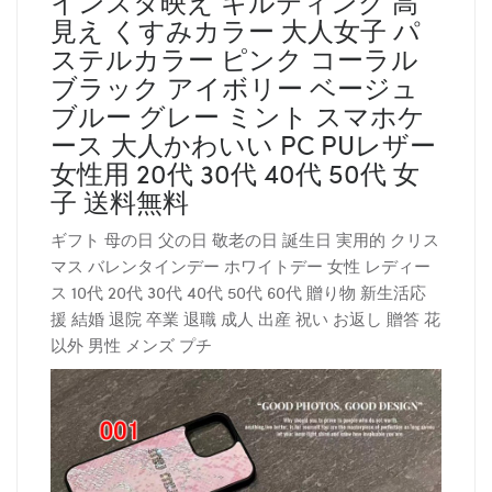
インスタ映え キルティング 高
見え くすみカラー 大人女子 パ
ステルカラー ピンク コーラル
ブラック アイボリー ベージュ
ブルー グレー ミント スマホケ
ース 大人かわいい PC PUレザー
女性用 20代 30代 40代 50代 女
子 送料無料
ギフト 母の日 父の日 敬老の日 誕生日 実用的 クリス
マス バレンタインデー ホワイトデー 女性 レディー
ス 10代 20代 30代 40代 50代 60代 贈り物 新生活応
援 結婚 退院 卒業 退職 成人 出産 祝い お返し 贈答 花
以外 男性 メンズ プチ