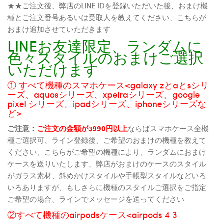
★★ご注文後、弊店のLINE IDを登録いただいた後、おまけ機
種とご注文番号あるいは受取人を教えてください、こちらが
おまけ追加させていただきます
LINEお友達限定、ランダムに
色々スタイルのおまけご選択
いただけます
① すべて機種のスマホケース<galaxy zとaとsシリ
ーズ、aquosシリーズ、xpeiraシリーズ、google
pixel シリーズ、ipadシリーズ、iphoneシリーズな
ど>
ご注意：
ご注文の金額が3990円以上
ならばスマホケース全機
種ご選択可、ライン登録後、ご希望のおまけの機種を教えて
ください、こちらがご希望の機種により、ランダムにおまけ
ケースを送りいたします、弊店がおまけのケースのスタイル
がガラス素材、斜めかけスタイルや手帳型スタイルなどいろ
いろありますが、もしさらに機種のスタイルご選択をご指定
ご希望の場合、ラインでメッセージを送ってください
②すべて機種のairpodsケース<airpods 4 3